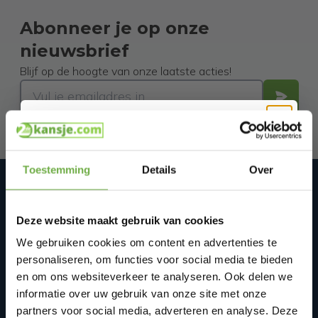
Abonneer je op onze
nieuwsbrief
Blijf op de hoogte van onze laatste acties!
Hi Koopjesjager 👋
Toestemming
Details
Over
Schrijf je in en ontvang
direct € 5,-
2dekansje.com Tweedekans,
welkomskorting
.
internetretouren & restvoorraad
We zijn op werkdagen van 10:00-17:00 via WhatsApp
Deze website maakt gebruik van cookies
Bij 2dekansje.com profiteer je van
bereikbaar op: +31(0)850188314 of mail ons via
kortingen tot wel 70%.
We gebruiken cookies om content en advertenties te
info@2dekansje.com
personaliseren, om functies voor social media te bieden
Schoterhoek 33
en om ons websiteverkeer te analyseren. Ook delen we
2441 LC
informatie over uw gebruik van onze site met onze
Nieuwveen, Nederland
partners voor social media, adverteren en analyse. Deze
+31 85 018 83 14