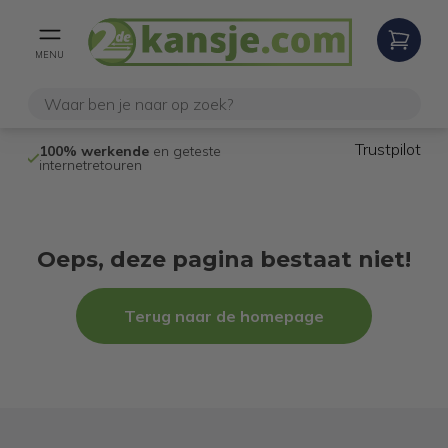
MENU
Trustpilot
100% werkende
en geteste
Niet goed,
gel
internetretouren
Oeps, deze pagina bestaat niet!
Terug naar de homepage