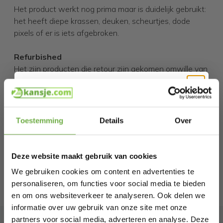
Het product werkt nog prima maar is duidelijk gebruikt:
het heeft diepe krassen, deuken, scheurtjes, dode
pixels of er is iets afgebroken.
Refurbished
Het zijn producten die retour zijn gekomen omwille van
diverse redenen. Er kan bijvoorbeeld sprake zijn
geweest van voorraad overschotten, technische
defecten of een inruilprogramma. Maar op
Hi Koopjesjager 👋
professionele manier gereviseerd.
Toestemming
Details
Over
Schrijf je in en ontvang
direct € 5,-
Incompleet
welkomskorting
.
Het product mist een onderdeel; vaak gaat het hier om
Deze website maakt gebruik van cookies
Bij 2dekansje.com profiteer je van
een extra opzetstuk of een andere optionele
kortingen tot wel 70%.
We gebruiken cookies om content en advertenties te
accessoire. Wat er precies mist vertellen we je
personaliseren, om functies voor social media te bieden
natuurlijk bovenaan de productbeschrijving op de
en om ons websiteverkeer te analyseren. Ook delen we
productpagina.
informatie over uw gebruik van onze site met onze
partners voor social media, adverteren en analyse. Deze