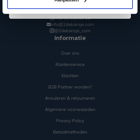
Nieuwveen, Nederland
+31 85 018 83 14
+31 85 018 83 14
info@2dekansje.com
@2dekansje_com
Informatie
Over ons
Klantenservice
Klachten
B2B Partner worden?
Annuleren & retourneren
Algemene voorwaarden
Privacy Policy
Betaalmethoden