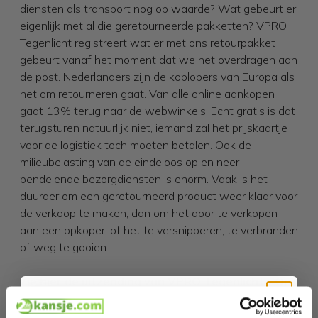
diensten als transport nog op waarde? Wat gebeurt er
eigenlijk met al die geretourneerde pakketten? VPRO
Tegenlicht registreert wat er met ons retourpakket
gebeurt vanaf het moment dat we het overdragen aan
de post. Nederlanders zijn de koplopers van Europa als
het om retourneren gaat. Van alle online aankopen
gaat 13% terug naar de webwinkels. Echt gratis is dat
terugsturen natuurlijk niet, iemand zal het prijskaartje
voor de logistiek toch moeten betalen. Ook de
milieubelasting van de eindeloos op en neer
pendelende bezorgdiensten is enorm. Vaak is het
duurder om een geretourneerd product weer klaar voor
de verkoop te maken, dan om het door te verkopen
aan een opkoper, of het te versnipperen, te verbranden
of weg te gooien.
Zie hier de uitzending van VPRO Tegenlicht - Op
Volle Retouren
en zie wat wij met deze retouren
doen.