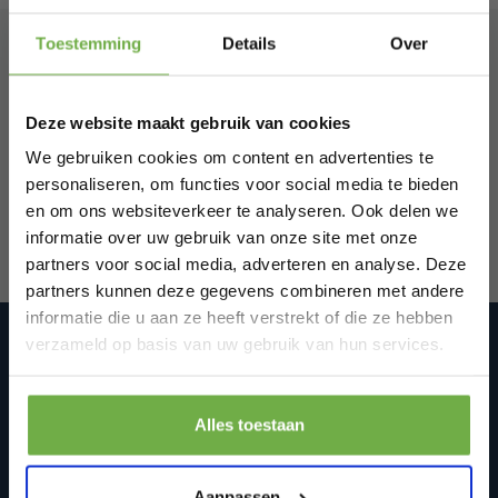
Hi Koopjesjager 👋
Toestemming
Details
Over
Schrijf je in en ontvang
direct € 5,-
welkomskorting
.
Abonneer je op onze
Deze website maakt gebruik van cookies
nieuwsbrief
Bij 2dekansje.com profiteer je van
kortingen tot wel 70%.
We gebruiken cookies om content en advertenties te
Blijf op de hoogte van onze laatste acties!
personaliseren, om functies voor social media te bieden
en om ons websiteverkeer te analyseren. Ook delen we
informatie over uw gebruik van onze site met onze
partners voor social media, adverteren en analyse. Deze
partners kunnen deze gegevens combineren met andere
informatie die u aan ze heeft verstrekt of die ze hebben
Laat ons weten wanneer je jarig bent
verzameld op basis van uw gebruik van hun services.
2dekansje.com Tweedekans,
internetretouren & restvoorraad
We zijn op werkdagen van 10:00-17:00 via WhatsApp
Pak € 5,- korting
bereikbaar op: +31(0)850188314 of mail ons via
Alles toestaan
info@2dekansje.com
Door je aan te melden ga je akkoord met het ontvangen van promoties en
Schoterhoek 33
andere commerciële berichten van 2dekansje. Je gaat ook akkoord met
ons
Privacybeleid
. Je kunt je op elk moment weer afmelden.
2441 LC
Aanpassen