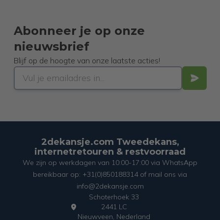
Abonneer je op onze
nieuwsbrief
Blijf op de hoogte van onze laatste acties!
2dekansje.com Tweedekans,
internetretouren & restvoorraad
We zijn op werkdagen van 10:00-17:00 via WhatsApp
bereikbaar op: +31(0)850188314 of mail ons via
info@2dekansje.com
Schoterhoek 33
2441 LC
Nieuwveen, Nederland