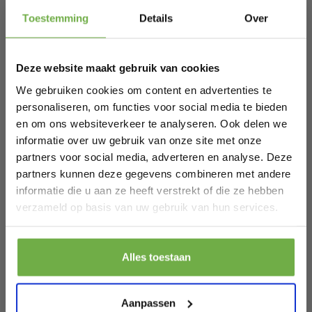
Hi Koopjesjager 👋
Toestemming
Details
Over
Schrijf je in en ontvang
direct € 5,-
welkomskorting
.
Deze website maakt gebruik van cookies
Bij 2dekansje.com profiteer je van
kortingen tot wel 70%.
We gebruiken cookies om content en advertenties te
personaliseren, om functies voor social media te bieden
en om ons websiteverkeer te analyseren. Ook delen we
informatie over uw gebruik van onze site met onze
partners voor social media, adverteren en analyse. Deze
partners kunnen deze gegevens combineren met andere
informatie die u aan ze heeft verstrekt of die ze hebben
Laat ons weten wanneer je jarig bent
verzameld op basis van uw gebruik van hun services.
Pak € 5,- korting
Alles toestaan
Door je aan te melden ga je akkoord met het ontvangen van promoties en
andere commerciële berichten van 2dekansje. Je gaat ook akkoord met
Ontdek een wereld van stijl, duurzaamheid en eco-
ons
Privacybeleid
. Je kunt je op elk moment weer afmelden.
Aanpassen