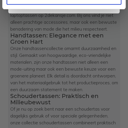
vriendelijkheid in onze uitgebreide collectie
handtassen, schoudertassen, rugzakken en
laptoptassen op 2dekansje.com. Bij ons vind je niet
alleen prachtige accessoires, maar ook een bewuste
benadering van mode die het milieu respecteert.
Handtassen: Elegance met een
Groen Hart
Onze handtassencollectie omarmt duurzaamheid en
stijl. Gemaakt van hoogwaardige, eco-vriendelijke
materialen, zijn onze handtassen niet alleen een
mode-uiting maar ook een bewuste keuze voor een
groenere planeet. Elk detail is doordacht ontworpen,
van het materiaalgebruik tot het productieproces, om
een duurzaam statement te maken.
Schoudertassen: Praktisch en
Milieubewust
Of je nu op zoek bent naar een schoudertas voor
dagelijks gebruik of voor speciale gelegenheden,
onze collectie schoudertassen combineert praktisch