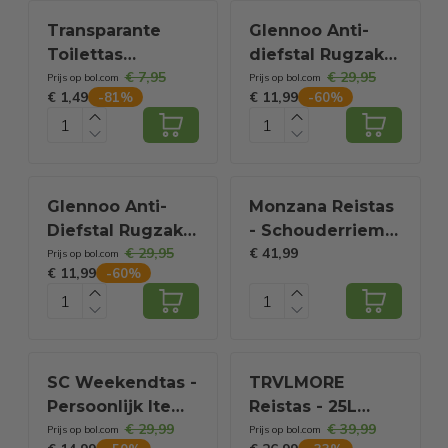
Transparante
Glennoo Anti-
Toilettas
diefstal Rugzak
€ 7,95
€ 29,95
Organizer –
Dames - Rugtas
Prijs op bol.com
Prijs op bol.com
€ 1,49
€ 11,99
-
81
%
-
60
%
Reistas &
dames - PU leer -
Handbagage Bag
Zwart
– Waterdicht –
Unisex Travel
Pouch
Glennoo Anti-
Monzana Reistas
Diefstal Rugzak
- Schouderriem
€ 29,95
€ 41,99
En Schoudertas –
90L 70x35x35cm
Prijs op bol.com
€ 11,99
-
60
%
Voorzien Van
- Blauw
Verborgen Rits
En
Waterafstotend
PU-Leer En
SC Weekendtas -
TRVLMORE
Versterkte
Persoonlijk Item
Reistas - 25L
Handgreep –
€ 29,99
€ 39,99
- Handbagage
Rugzak -
Prijs op bol.com
Prijs op bol.com
Voor Reizen En