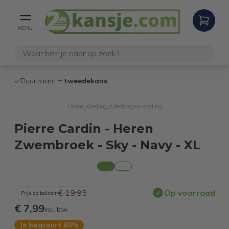
MENU
100% werken
Duurzaam =
tweedekans
internetretoure
Home
Kleding
Alledaagse kleding
/
/
Pierre Cardin - Heren
Zwembroek - Sky - Navy - XL
€ 19,95
Op voorraad
Prijs op bol.com
€ 7,99
Incl. btw
Je bespaart 60%