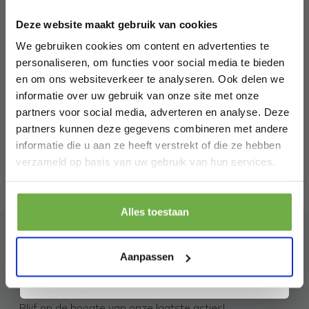
welkomskorting
.
€ 19,99
Prijs op bol.com
P
€ 5,99
€
-
70
%
Deze website maakt gebruik van cookies
Bij 2dekansje.com profiteer je van
kortingen tot wel 70%.
We gebruiken cookies om content en advertenties te
personaliseren, om functies voor social media te bieden
en om ons websiteverkeer te analyseren. Ook delen we
informatie over uw gebruik van onze site met onze
partners voor social media, adverteren en analyse. Deze
partners kunnen deze gegevens combineren met andere
informatie die u aan ze heeft verstrekt of die ze hebben
Laat ons weten wanneer je jarig bent
verzameld op basis van uw gebruik van hun services.
Pak € 5,- korting
Alles toestaan
Door je aan te melden ga je akkoord met het ontvangen van promoties en
andere commerciële berichten van 2dekansje. Je gaat ook akkoord met
ons
Privacybeleid
. Je kunt je op elk moment weer afmelden.
Aanpassen
Abonneer je op onze
nieuwsbrief
Blijf op de hoogte van onze laatste acties!