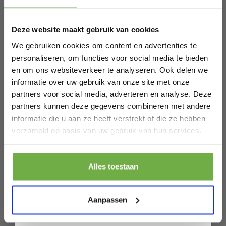
Schrijf je in en ontvang
direct € 5,-
welkomskorting
.
Deze website maakt gebruik van cookies
Bij 2dekansje.com profiteer je van
kortingen tot wel 70%.
We gebruiken cookies om content en advertenties te
personaliseren, om functies voor social media te bieden
en om ons websiteverkeer te analyseren. Ook delen we
informatie over uw gebruik van onze site met onze
partners voor social media, adverteren en analyse. Deze
partners kunnen deze gegevens combineren met andere
informatie die u aan ze heeft verstrekt of die ze hebben
Laat ons weten wanneer je jarig bent
verzameld op basis van uw gebruik van hun services.
Pak € 5,- korting
Duurzame en Comfortabele
Alles toestaan
Everyday Fashion bij
Door je aan te melden ga je akkoord met het ontvangen van promoties en
2dekansje.com: Stap in een
andere commerciële berichten van 2dekansje. Je gaat ook akkoord met
ons
Privacybeleid
. Je kunt je op elk moment weer afmelden.
Aanpassen
Groenere Stijl
Bij 2dekansje.com omarmen we de filosofie van