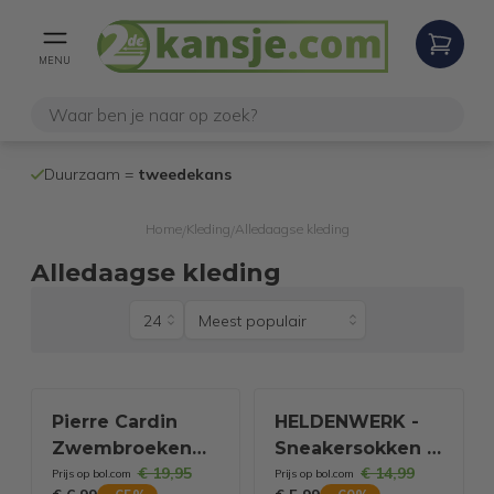
MENU
100% werken
Duurzaam =
tweedekans
internetretoure
Home
Kleding
Alledaagse kleding
/
/
Alledaagse kleding
Pierre Cardin
HELDENWERK -
Zwembroeken
Sneakersokken &
€ 19,95
€ 14,99
Blocked Swim
Sportsokken - 10
Prijs op bol.com
Prijs op bol.com