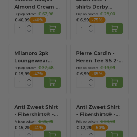
Almond Cream –
shirts Derby
€ 67,96
€ 28,00
Maat L/XL – Ultra-
extra lang (4-
Prijs op bol.com
Prijs op bol.com
€ 40,99
€ 6,99
-
40
%
-
75
%
zacht &
pack) - O-hals -
Duurzaam
zwart - Maat: M
Milanoro 2pk
Pierre Cardin -
Loungewear
Heren Tee SS 2-
€ 37,48
€ 19,99
long pants Navy -
pack t-shirts -
Prijs op bol.com
Prijs op bol.com
€ 19,99
€ 6,99
-
47
%
-
65
%
Dark Grey L
Zwart - Maat XXL
Anti Zweet Shirt
Anti Zweet Shirt
- Fibershirts® -
- Fibershirts® -
€ 25,99
€ 24,69
Ingenaaide
Ingenaaide
Prijs op bol.com
Prijs op bol.com
€ 15,29
€ 12,29
-
41
%
-
50
%
Okselpads-
Okselpads -
Ondershirt -
Ondershirt -