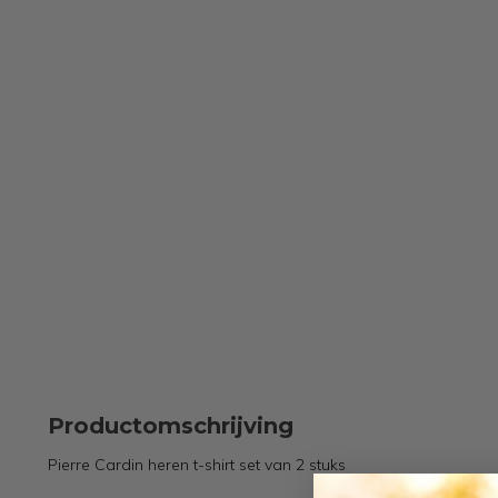
Productomschrijving
Pierre Cardin heren t-shirt set van 2 stuks