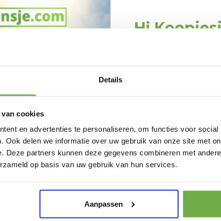
Hi Koopjes
888010867
Schrijf je in en ontv
welkomskor
060004773
Bij 2dekansje.com pr
Details
kortingen tot 
 van cookies
ent en advertenties te personaliseren, om functies voor social
 - Heren
Depot - 802
NIVEA C
. Ook delen we informatie over uw gebruik van onze site met on
t-shirts
Exfoliërende
Douche
L
Huidreiniger 50ml
– Hydra
€ 20,15
e. Deze partners kunnen deze gegevens combineren met andere i
Prijs op bol.com
Prijs op bol.com
Amandel
€ 2,99
€ 3,09
-
85
%
-
76
Laat ons weten wanneer
erzameld op basis van uw gebruik van hun services.
een Zac
Transpa
Pak € 5,- k
Aanpassen