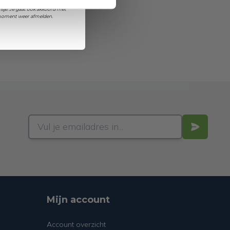
et ontvangen van promoties en
sje. Je gaat ook akkoord met
k moment weer afmelden.
Mijn account
Account overzicht