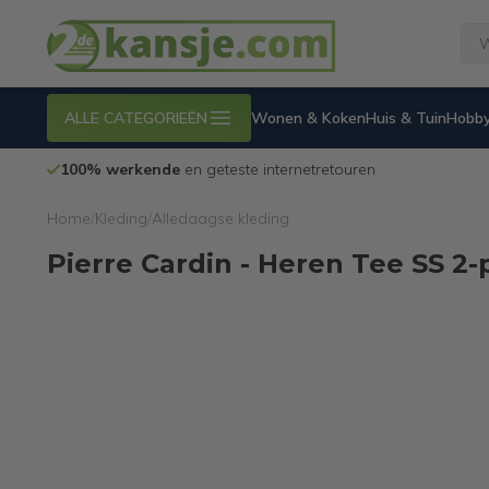
ALLE CATEGORIEËN
Wonen & Koken
Huis & Tuin
Hobby
100% werkende
en geteste internetretouren
Home
/
Kleding
/
Alledaagse kleding
Pierre Cardin - Heren Tee SS 2-p