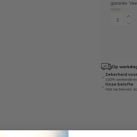
garantie. Ve
meer
...
Op werkdage
Zekerheid voo
100% werkende en g
Onze belofte
Wat we beloven, k