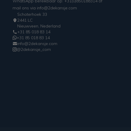
WhatsApp bereikbaar op: +31(0)850188314 of
mail ons via info@2dekansje.com
Schoterhoek 33
2441 LC
Nieuwveen, Nederland
+31 85 018 83 14
+31 85 018 83 14
info@2dekansje.com
@2dekansje_com