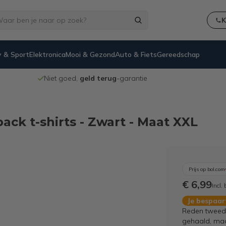
K
 & Sport
Elektronica
Mooi & Gezond
Auto & Fiets
Gereedschap
Niet goed,
geld terug
-garantie
ack t-shirts - Zwart - Maat XXL
Prijs op bol.com
€ 6,99
Incl.
Je bespaa
Reden tweede
gehaald, maar