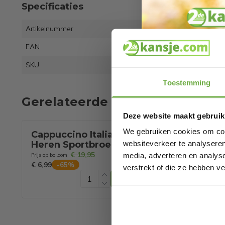
Specificaties
Artikelnummer
EAN
8712
SKU
8821
Toestemming
Gerelateerde producten
Deze website maakt gebruik
We gebruiken cookies om cont
Cappuccino Italia -
Pierre Cardin
websiteverkeer te analyseren
Heren Sportbroeken
Tee SS 2-pack 
Joggingbroek - Grijs -
- Grijs - Maat 
€ 19,95
€ 19,99
media, adverteren en analys
Prijs op bol.com
Prijs op bol.com
Maat XL
€ 6,99
€ 7,99
-
65
%
-
60
%
verstrekt of die ze hebben v