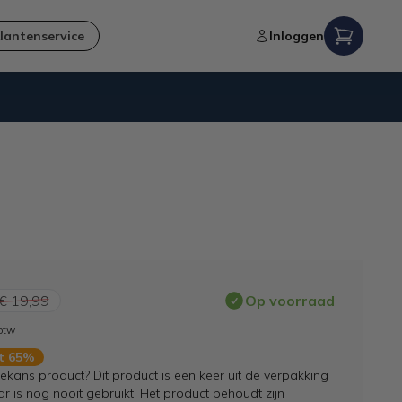
lantenservice
Inloggen
Verzending naar NL en BE
€ 19,99
Op voorraad
 btw
rt 65%
kans product? Dit product is een keer uit de verpakking
 is nog nooit gebruikt. Het product behoudt zijn