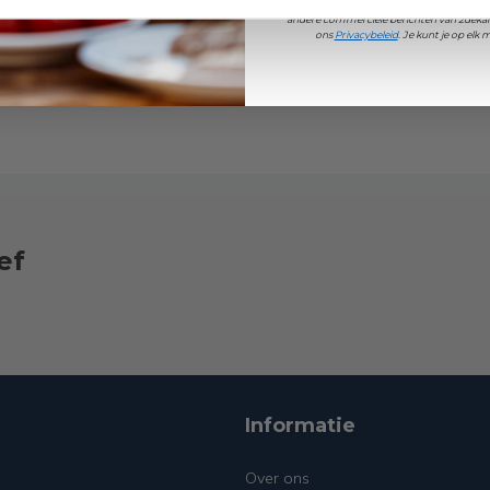
Door je aan te melden ga je akkoord met h
andere commerciële berichten van 2dekan
ons
Privacybeleid
. Je kunt je op el
ef
Informatie
Over ons