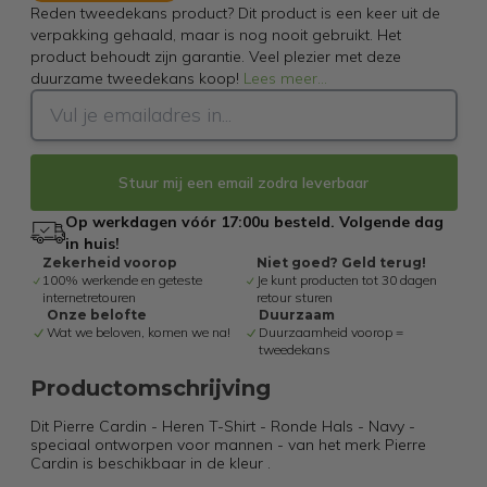
Reden tweedekans product? Dit product is een keer uit de
verpakking gehaald, maar is nog nooit gebruikt. Het
product behoudt zijn garantie. Veel plezier met deze
duurzame tweedekans koop!
Lees meer
...
Stuur mij een email zodra leverbaar
Op werkdagen vóór 17:00u besteld. Volgende dag
in huis!
Zekerheid voorop
Niet goed? Geld terug!
100% werkende en geteste
Je kunt producten tot 30 dagen
internetretouren
retour sturen
Onze belofte
Duurzaam
Wat we beloven, komen we na!
Duurzaamheid voorop =
tweedekans
Productomschrijving
Dit Pierre Cardin - Heren T-Shirt - Ronde Hals - Navy -
speciaal ontworpen voor mannen - van het merk Pierre
Cardin is beschikbaar in de kleur .