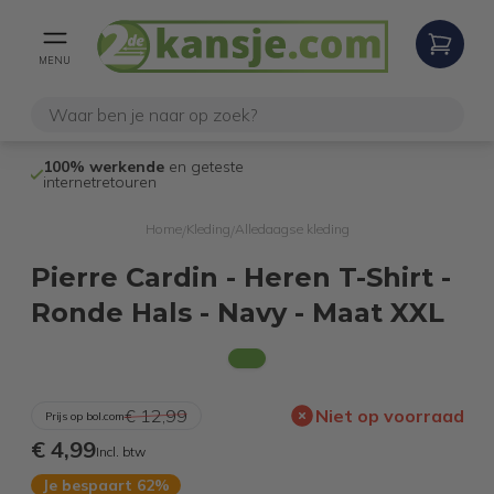
MENU
100% werkende
en geteste
Niet goed,
gel
internetretouren
Home
Kleding
Alledaagse kleding
/
/
Pierre Cardin - Heren T-Shirt -
Ronde Hals - Navy - Maat XXL
€ 12,99
Niet op voorraad
Prijs op bol.com
€ 4,99
Incl. btw
Je bespaart 62%