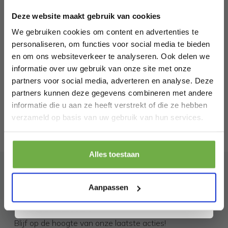
welkomskorting
.
€ 29,99
-
50
%
Deze website maakt gebruik van cookies
Bij 2dekansje.com profiteer je van
kortingen tot wel 70%.
We gebruiken cookies om content en advertenties te
personaliseren, om functies voor social media te bieden
en om ons websiteverkeer te analyseren. Ook delen we
informatie over uw gebruik van onze site met onze
partners voor social media, adverteren en analyse. Deze
partners kunnen deze gegevens combineren met andere
informatie die u aan ze heeft verstrekt of die ze hebben
Laat ons weten wanneer je jarig bent
verzameld op basis van uw gebruik van hun services.
Pak € 5,- korting
Alles toestaan
Door je aan te melden ga je akkoord met het ontvangen van promoties en
andere commerciële berichten van 2dekansje. Je gaat ook akkoord met
ons
Privacybeleid
. Je kunt je op elk moment weer afmelden.
Aanpassen
Abonneer je op onze
nieuwsbrief
Blijf op de hoogte van onze laatste acties!