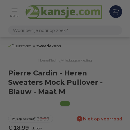
MENU
100% werken
Duurzaam =
tweedekans
internetretoure
Home
Kleding
Alledaagse kleding
/
/
Pierre Cardin - Heren
Sweaters Mock Pullover -
Blauw - Maat M
€ 32,99
Niet op voorraad
Prijs op bol.com
€ 18,99
Incl. btw