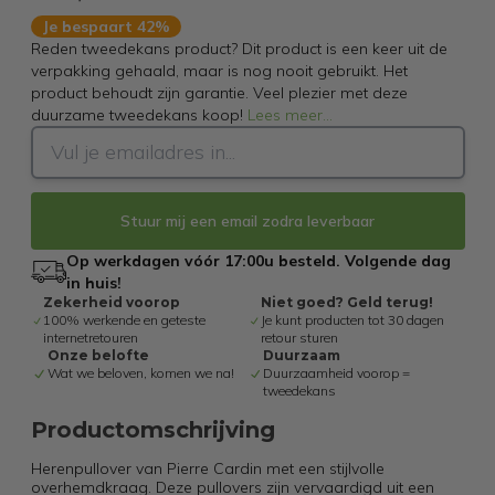
Je bespaart 42%
Reden tweedekans product? Dit product is een keer uit de
verpakking gehaald, maar is nog nooit gebruikt. Het
product behoudt zijn garantie. Veel plezier met deze
duurzame tweedekans koop!
Lees meer
...
Stuur mij een email zodra leverbaar
Op werkdagen vóór 17:00u besteld. Volgende dag
in huis!
Zekerheid voorop
Niet goed? Geld terug!
100% werkende en geteste
Je kunt producten tot 30 dagen
internetretouren
retour sturen
Onze belofte
Duurzaam
Wat we beloven, komen we na!
Duurzaamheid voorop =
tweedekans
Productomschrijving
Herenpullover van Pierre Cardin met een stijlvolle
overhemdkraag. Deze pullovers zijn vervaardigd uit een