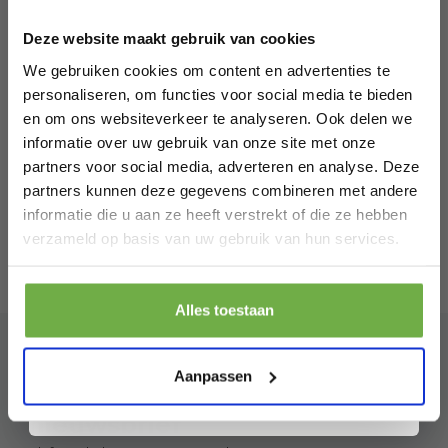
welkomskorting
.
€ 32,99
Prijs op bol.com
P
€ 17,99
€
-
45
%
Deze website maakt gebruik van cookies
Bij 2dekansje.com profiteer je van
kortingen tot wel 70%.
We gebruiken cookies om content en advertenties te
personaliseren, om functies voor social media te bieden
en om ons websiteverkeer te analyseren. Ook delen we
informatie over uw gebruik van onze site met onze
partners voor social media, adverteren en analyse. Deze
partners kunnen deze gegevens combineren met andere
informatie die u aan ze heeft verstrekt of die ze hebben
Laat ons weten wanneer je jarig bent
verzameld op basis van uw gebruik van hun services.
Pak € 5,- korting
Alles toestaan
Door je aan te melden ga je akkoord met het ontvangen van promoties en
andere commerciële berichten van 2dekansje. Je gaat ook akkoord met
ons
Privacybeleid
. Je kunt je op elk moment weer afmelden.
Aanpassen
Abonneer je op onze
nieuwsbrief