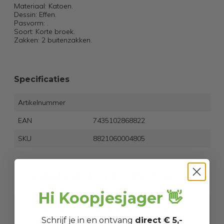
Materiaal: Katoen.
Dessin: Effen.
Pasvorm: .
Soort: Korte broek.
Zakken: 2 buitenzakken.
Specificaties
Artikelnummer
EAN
7435102868822
SKU
8821060004805
Gerelateerde producten
Hi Koopjesjager 👋
Seidensticker Gebreide Polo-Pullover
Schrijf je in en ontvang
direct € 5,-
Heren - Navy - Maat L - 100% Katoen