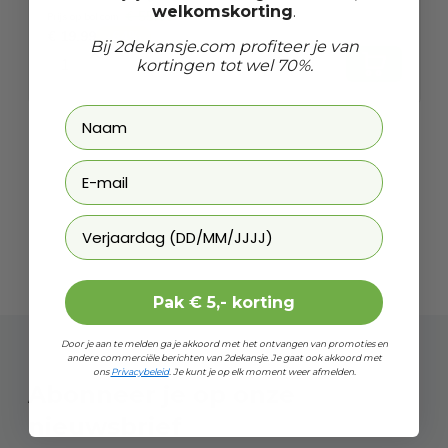
welkomskorting
.
€ 55,95
Prijs op bol.com
P
€ 19,99
€
-
64
%
Bij 2dekansje.com profiteer je van
kortingen tot wel 70%.
Laat ons weten wanneer je jarig bent
Pak € 5,- korting
Door je aan te melden ga je akkoord met het ontvangen van promoties en
andere commerciële berichten van 2dekansje. Je gaat ook akkoord met
ons
Privacybeleid
. Je kunt je op elk moment weer afmelden.
Abonneer je op onze
nieuwsbrief