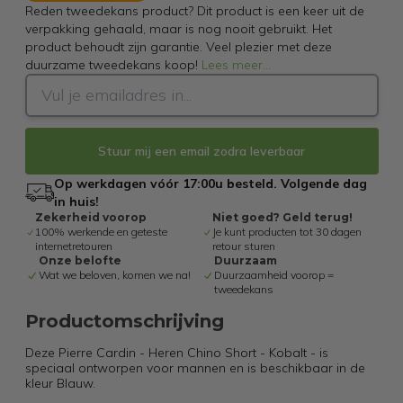
Reden tweedekans product? Dit product is een keer uit de
verpakking gehaald, maar is nog nooit gebruikt. Het
product behoudt zijn garantie. Veel plezier met deze
duurzame tweedekans koop!
Lees meer
...
Stuur mij een email zodra leverbaar
Op werkdagen vóór 17:00u besteld. Volgende dag
in huis!
Zekerheid voorop
Niet goed? Geld terug!
100% werkende en geteste
Je kunt producten tot 30 dagen
internetretouren
retour sturen
Onze belofte
Duurzaam
Wat we beloven, komen we na!
Duurzaamheid voorop =
tweedekans
Productomschrijving
Deze Pierre Cardin - Heren Chino Short - Kobalt - is
speciaal ontworpen voor mannen en is beschikbaar in de
kleur Blauw.