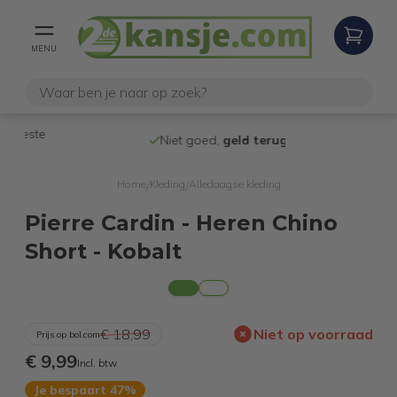
MENU
Niet goed,
geld terug
-garantie
Verzendin
Home
Kleding
Alledaagse kleding
/
/
Pierre Cardin - Heren Chino
Short - Kobalt
€ 18,99
Niet op voorraad
Prijs op bol.com
€ 9,99
Incl. btw
Je bespaart 47%