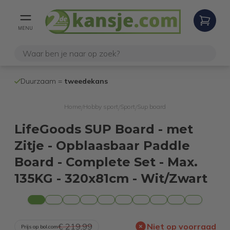
MENU
100% werken
Duurzaam =
tweedekans
internetretoure
Home
Hobby sport
Sport
Sup board
/
/
/
LifeGoods SUP Board - met
Zitje - Opblaasbaar Paddle
Board - Complete Set - Max.
135KG - 320x81cm - Wit/Zwart
€ 219,99
Niet op voorraad
Prijs op bol.com