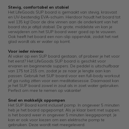
Stevig, comfortabel en stabiel
Het LifeGoods SUP board is gemaakt van stevig, krasvast
en UV-bestendig EVA-schuim. Hierdoor houdt het board tot
wel 135 kg! Door de drie vinnen aan de onderkant van het
board sta je altijd stabiel. De grote, middelste vin kan je
verwijderen om het SUP board weer goed op te vouwen.
Ook heeft het board een non-slip oppervlak, zodat het niet
glad wordt als er water op komt.
Voor ieder niveau
Al vaker op een SUP board gestaan, of probeer je het voor
het eerst? Het LifeGoods SUP board is geschikt voor
ervaren en beginnende suppers. De peddel is uitschuifbaar
van 175 tot 215 cm, zodat je ze naar je lengte aan kan
passen. Gebruik het SUP board voor een full-body workout
of ga rustig zitten voor een meditatiesessie. Daarnaast kan
je het SUP board zowel in zout als in zoet water gebruiken.
Perfect om mee te nemen op vakantie!
Snel en makkelijk oppompen
Het SUP Board komt inclusief pomp. In ongeveer 5 minuten
heb je het board opgepompt. Als je klaar bent met suppen,
is het board weer in ongeveer 5 minuten leeggepompt. Je
kan er ook voor kiezen om een elektrische pomp te
gebruiken. Deze wordt niet meegeleverd.