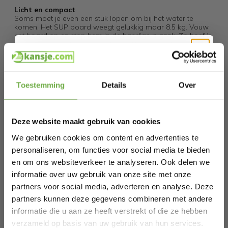
Licht en compact
Soms moet je even een stuk lopen om bij het water te
komen. Het SUP board weegt gelukkig maar 8.5 kg. Vouw
het board op en stop hem in de handige rugzak. Zo hoef je
geen zware spullen mee te slepen. De compacte rugzak is
maar 91 x 40 x 21 cm. Je kan hem dus makkelijk in
kofferbak kwijt!
Hi Koopjesjager 👋
Verpakkingsinhoud
Toestemming
Details
Over
Supboard (1x)
Rugtas (1x)
Schrijf je in en ontvang
direct € 5,-
Peddel (1x)
welkomskorting
.
Middenvin (1x)
Deze website maakt gebruik van cookies
Enkelkoord (1x)
Bij 2dekansje.com profiteer je van
Telefoonhoes (1x)
kortingen tot wel 70%.
We gebruiken cookies om content en advertenties te
Pomp (1x)
Zitje (1x)
personaliseren, om functies voor social media te bieden
Reparatieset (2x PVC-plaat + moersleutel) (1x)
en om ons websiteverkeer te analyseren. Ook delen we
Handleiding (1x)
informatie over uw gebruik van onze site met onze
Overige specificaties
Materiaal: Stof met druppelsteek, EVA-schuim, aluminium
partners voor social media, adverteren en analyse. Deze
(peddel), Oxford-doek (rugzak)
partners kunnen deze gegevens combineren met andere
Max. draaggewicht: 135 kg
Max. PSI pomp: 12-15 PSI
informatie die u aan ze heeft verstrekt of die ze hebben
Laat ons weten wanneer je jarig bent
Opblazen: +/- 5 minuten
verzameld op basis van uw gebruik van hun services.
Leeglopen: +/- 5 minuten