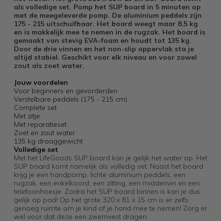
als volledige set. Pomp het SUP board in 5 minuten op
met de meegeleverde pomp. De aluminium peddels zijn
175 - 215 uitschuifbaar. Het board weegt maar 8,5 kg
en is makkelijk mee te nemen in de rugzak. Het board is
gemaakt van stevig EVA-foam en houdt tot 135 kg.
Door de drie vinnen en het non-slip oppervlak sta je
altijd stabiel. Geschikt voor elk niveau en voor zowel
zout als zoet water.
Jouw voordelen
Voor beginners en gevorderden
Verstelbare peddels (175 - 215 cm)
Complete set
Met zitje
Met reparatieset
Zoet en zout water
135 kg draaggewicht
Volledige set
Met het LifeGoods SUP board kan je gelijk het water op. Het
SUP board komt namelijk als volledig set. Naast het board
krijg je een handpomp, lichte aluminium peddels, een
rugzak, een enkelkoord, een zitting, een middenvin en een
telefoonhoesje. Zodra het SUP board binnen is kan je dus
gelijk op pad! Op het grote 320 x 81 x 15 cm is er zelfs
genoeg ruimte om je kind of je hond mee te nemen! Zorg er
wel voor dat deze een zwemvest dragen.