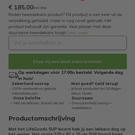
€ 185,00
Incl. btw
Reden tweedekans product? Dit product is een keer uit de
verpakking gehaald, maar is nog nooit gebruikt. Het
product behoudt zijn garantie. Veel plezier met deze
duurzame tweedekans koop!
Lees meer
...
Stuur mij een email zodra leverbaar
Op werkdagen vóór 17:00u besteld. Volgende dag
in huis!
Zekerheid voorop
Niet goed? Geld terug!
100% werkende en geteste
Je kunt producten tot 30 dagen
internetretouren
retour sturen
Onze belofte
Duurzaam
Wat we beloven, komen we na!
Duurzaamheid voorop =
tweedekans
Productomschrijving
Met het LifeGoods SUP board heb jij een lekkere dag op
het water. Het grote 320 x 81 x 15 cm SUP board komt