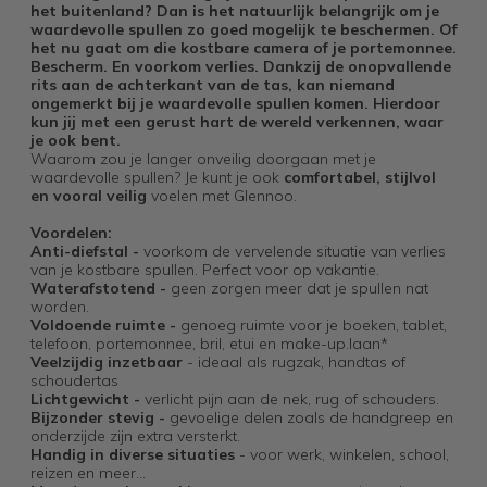
het buitenland? Dan is het natuurlijk belangrijk om je
waardevolle spullen zo goed mogelijk te beschermen. Of
het nu gaat om die kostbare camera of je portemonnee.
Bescherm. En voorkom verlies. Dankzij de onopvallende
rits aan de achterkant van de tas, kan niemand
ongemerkt bij je waardevolle spullen komen. Hierdoor
kun jij met een gerust hart de wereld verkennen, waar
je ook bent.
Waarom zou je langer onveilig doorgaan met je
waardevolle spullen? Je kunt je ook
comfortabel, stijlvol
en vooral veilig
voelen met Glennoo.
Voordelen:
Anti-diefstal -
voorkom de vervelende situatie van verlies
van je kostbare spullen. Perfect voor op vakantie.
Waterafstotend -
geen zorgen meer dat je spullen nat
worden.
Voldoende ruimte
-
genoeg ruimte voor je boeken, tablet,
telefoon, portemonnee, bril, etui en make-up.laan*
Veelzijdig inzetbaar
- ideaal als rugzak, handtas of
schoudertas
Lichtgewicht -
verlicht pijn aan de nek, rug of schouders.
Bijzonder stevig -
gevoelige delen zoals de handgreep en
onderzijde zijn extra versterkt.
Handig in diverse situaties
- voor werk, winkelen, school,
reizen en meer…