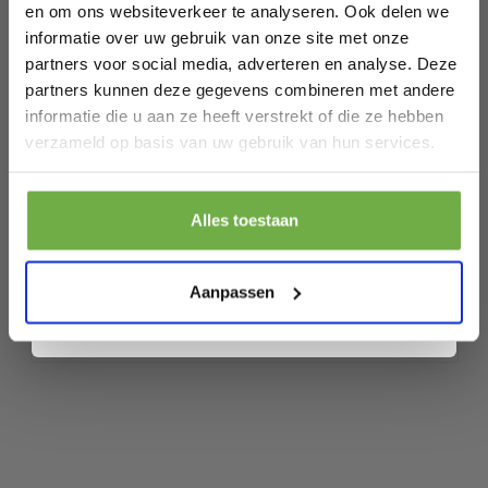
en om ons websiteverkeer te analyseren. Ook delen we
EAN
8720938082634
informatie over uw gebruik van onze site met onze
partners voor social media, adverteren en analyse. Deze
SKU
8821055573740
partners kunnen deze gegevens combineren met andere
informatie die u aan ze heeft verstrekt of die ze hebben
Laat ons weten wanneer je jarig bent
Gerelateerde producten
verzameld op basis van uw gebruik van hun services.
Pak € 5,- korting
WURK XXL Muismat - Kunstleer -
Alles toestaan
Inclusief Kabelklem - 80 x 40 cm -
Door je aan te melden ga je akkoord met het ontvangen van promoties en
€ 18,95
Lichtblauw
Prijs op bol.com
P
andere commerciële berichten van 2dekansje. Je gaat ook akkoord met
€ 3,99
ons
Privacybeleid
. Je kunt je op elk moment weer afmelden.
€
-
79
%
Aanpassen