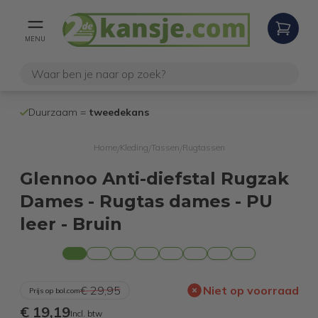
MENU
100% werken
Duurzaam =
tweedekans
internetretoure
Home
Kleding
Tassen
Rugtassen
/
/
/
Glennoo Anti-diefstal Rugzak
Dames - Rugtas dames - PU
leer - Bruin
€ 29,95
Niet op voorraad
Prijs op bol.com
€ 19,19
Incl. btw