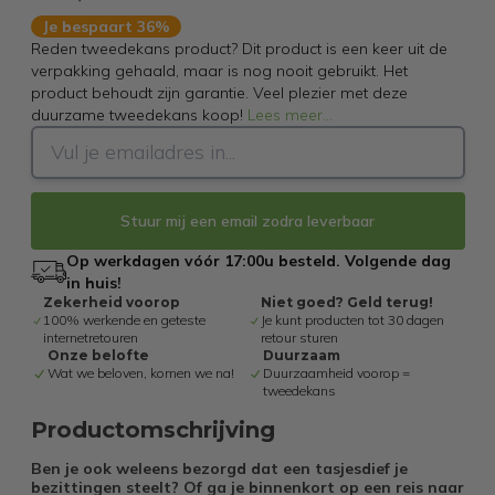
Je bespaart 36%
Reden tweedekans product? Dit product is een keer uit de
verpakking gehaald, maar is nog nooit gebruikt. Het
product behoudt zijn garantie. Veel plezier met deze
duurzame tweedekans koop!
Lees meer
...
Stuur mij een email zodra leverbaar
Op werkdagen vóór 17:00u besteld. Volgende dag
in huis!
Zekerheid voorop
Niet goed? Geld terug!
100% werkende en geteste
Je kunt producten tot 30 dagen
internetretouren
retour sturen
Onze belofte
Duurzaam
Wat we beloven, komen we na!
Duurzaamheid voorop =
tweedekans
Productomschrijving
Ben je ook weleens bezorgd dat een tasjesdief je
bezittingen steelt? Of ga je binnenkort op een reis naar