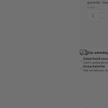
garantie. Ve
meer
...
Op werkdage
Zekerheid voo
100% werkende en g
Onze belofte
Wat we beloven, k