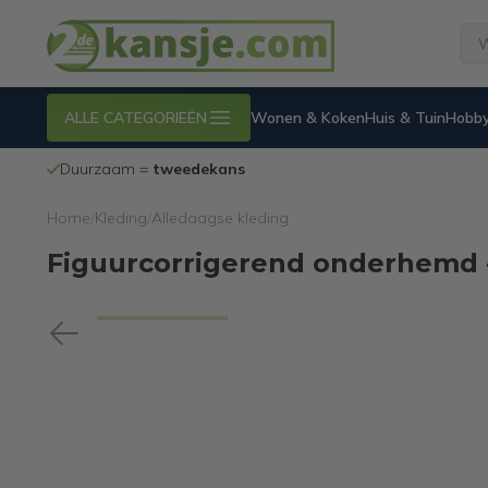
ALLE CATEGORIEËN
Wonen & Koken
Huis & Tuin
Hobby
Duurzaam =
tweedekans
Home
/
Kleding
/
Alledaagse kleding
Figuurcorrigerend onderhemd -