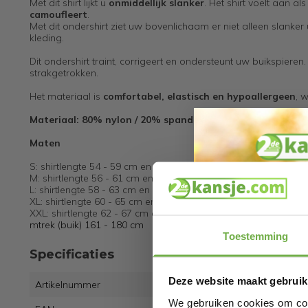
Met dit shirt lijkt u
onmiddellijk slanker
. Het shirt voelt aan a
camoufleert
.
Met dit ondershirt ziet uw bovenlichaam er niet alleen slanker 
kleding.
Dit ondershirt traint, corrigeert en ondersteunt uw buikspier
strakgetrokken.
Het materiaal is
comfortabel, elastisch en hypoallergeen
, 
Materiaal: 80% nylon / 20% spandex
Maten
S: shirtlengte 54 - 59 cm en omtrek (buik) 81 - 100 cm
M: shirtlengte 56 - 61 cm en omtrek (buik) 101 - 120 cm
L: shirtlengte 58 - 63 cm en omtrek (buik) 121 - 140 cm
XL: shirtlengte 60 - 65 cm en omtrek (buik) 141 - 160 cm
XXL: shirtlengte 62 - 67 cm en omtrek (buik) 161 - 180 cm
mtrek (buik) 161 - 180 cm
Toestemming
Specificaties
Deze website maakt gebruik
Artikelnummer
We gebruiken cookies om cont