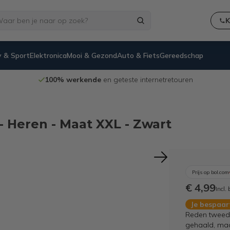
K
 & Sport
Elektronica
Mooi & Gezond
Auto & Fiets
Gereedschap
100% werkende
en geteste internetretouren
 Heren - Maat XXL - Zwart
Prijs op bol.com
€ 4,99
Incl.
Je bespaa
Reden tweede
gehaald, maar