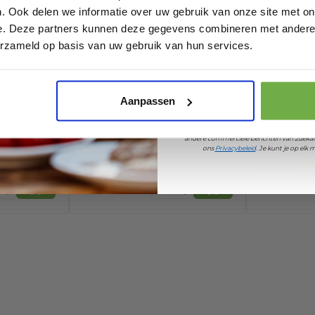
657953557
. Ook delen we informatie over uw gebruik van onze site met on
060004776
e. Deze partners kunnen deze gegevens combineren met andere i
Laat ons weten wanneer
erzameld op basis van uw gebruik van hun services.
Pak € 5,- k
Aanpassen
erend
Figuurcorrigerend
Pierre C
Door je aan te melden ga je akkoord met h
Maat
onderhemd - Heren
Sweater
andere commerciële berichten van 2dekan
ons
Privacybeleid
. Je kunt je op el
it
Wit - Maat M
Pullover
€ 14,99
Prijs op bol.com
Prijs op bol.com
XXL
€ 5,99
€ 14,99
-
60
%
-
5