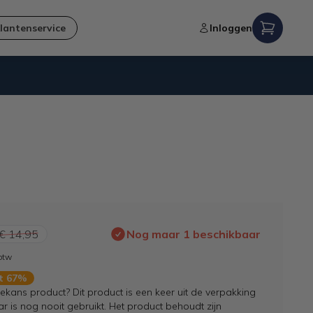
lantenservice
Inloggen
Niet goed,
geld terug
-garantie
€ 14,95
Nog maar 1 beschikbaar
 btw
rt 67%
kans product? Dit product is een keer uit de verpakking
 is nog nooit gebruikt. Het product behoudt zijn