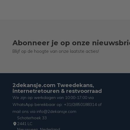
Abonneer je op onze nieuwsbri
Blijf op de hoogte van onze laatste acties!
2dekansje.com Tweedekans,
internetretouren & restvoorraad
We zijn op werkdagen van 10:00-17:00 via
WhatsApp bereikbaar op: +31(0)850188314 of
mail ons via info@2dekansje.com
Schoterhoek 33
2441 LC
Nieuwveen, Nederland