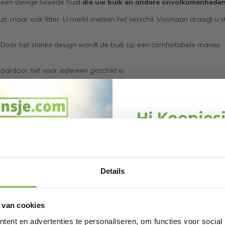
ls een stevige tweede huid
die uw buik en andere onvolkomenhede
uit, maar ook fitter. U merkt meteen het verschil. Voortaan draagt u s
en. Door het slanke design wordt de buik op een comfortabele manier
waardoor het voor iedereen geschikt is.
Hi Koopjes
Schrijf je in en ontv
welkomskor
Bij 2dekansje.com pr
Details
kortingen tot 
 van cookies
ent en advertenties te personaliseren, om functies voor social