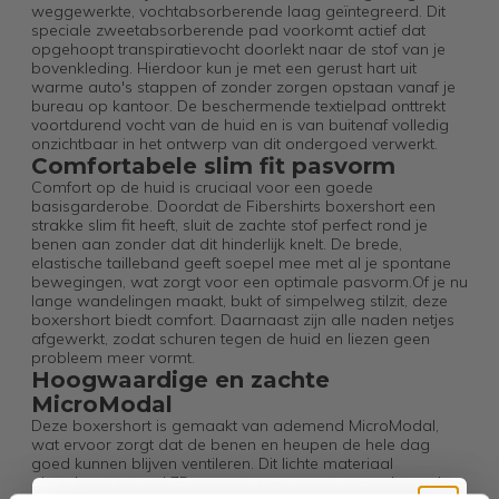
weggewerkte, vochtabsorberende laag geïntegreerd. Dit
speciale zweetabsorberende pad voorkomt actief dat
opgehoopt transpiratievocht doorlekt naar de stof van je
bovenkleding. Hierdoor kun je met een gerust hart uit
warme auto's stappen of zonder zorgen opstaan vanaf je
bureau op kantoor. De beschermende textielpad onttrekt
voortdurend vocht van de huid en is van buitenaf volledig
onzichtbaar in het ontwerp van dit ondergoed verwerkt.
Comfortabele slim fit pasvorm
Comfort op de huid is cruciaal voor een goede
basisgarderobe. Doordat de Fibershirts boxershort een
strakke slim fit heeft, sluit de zachte stof perfect rond je
benen aan zonder dat dit hinderlijk knelt. De brede,
elastische tailleband geeft soepel mee met al je spontane
bewegingen, wat zorgt voor een optimale pasvorm.Of je nu
lange wandelingen maakt, bukt of simpelweg stilzit, deze
boxershort biedt comfort. Daarnaast zijn alle naden netjes
afgewerkt, zodat schuren tegen de huid en liezen geen
probleem meer vormt.
Hoogwaardige en zachte
MicroModal
Deze boxershort is gemaakt van ademend MicroModal,
wat ervoor zorgt dat de benen en heupen de hele dag
goed kunnen blijven ventileren. Dit lichte materiaal
absorbeert tot wel 75 procent meer zweet en vochtvezels