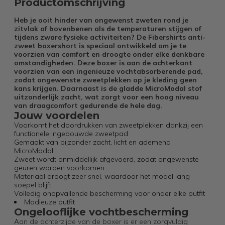
Productomschrijving
Heb je ooit hinder van ongewenst zweten rond je
zitvlak of bovenbenen als de temperaturen stijgen of
tijdens zware fysieke activiteiten? De Fibershirts anti-
zweet boxershort is speciaal ontwikkeld om je te
voorzien van comfort en droogte onder elke denkbare
omstandigheden. Deze boxer is aan de achterkant
voorzien van een ingenieuze vochtabsorberende pad,
zodat ongewenste zweetplekken op je kleding geen
kans krijgen. Daarnaast is de gladde MicroModal stof
uitzonderlijk zacht, wat zorgt voor een hoog niveau
van draagcomfort gedurende de hele dag.
Jouw voordelen
Voorkomt het doordrukken van zweetplekken dankzij een
functionele ingebouwde zweetpad
Gemaakt van bijzonder zacht, licht en ademend
MicroModal
Zweet wordt onmiddellijk afgevoerd, zodat ongewenste
geuren worden voorkomen
Materiaal droogt zeer snel, waardoor het model lang
soepel blijft
Volledig onopvallende bescherming voor onder elke outfit
Modieuze outfit
Ongelooflijke vochtbescherming
Aan de achterzijde van de boxer is er een zorgvuldig