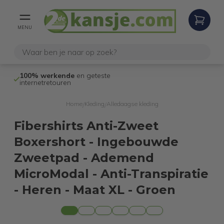
MENU
100% werkende
en geteste
Niet goed,
gel
internetretouren
Home
Kleding
Alledaagse kleding
/
/
Fibershirts Anti-Zweet
Boxershort - Ingebouwde
Zweetpad - Ademend
MicroModal - Anti-Transpiratie
- Heren - Maat XL - Groen