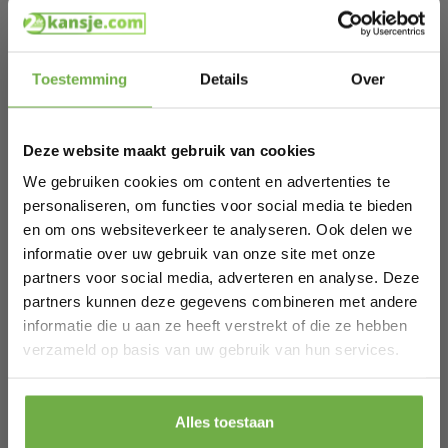
dan standaard katoen, terwijl het ook nog eens lichter
aanvoelt. De stof reguleert vocht snel en voelt tot drie keer
zachter aan dan veel andere stoffen. Uiteraard is deze
Hi Koopjesjager 👋
boxershort geschikt voor reguliere machinewasbeurten en
behoudt het gemakkelijk zijn sterke, strakke vorm.
Toestemming
Details
Over
Inhoud Verpakking
Schrijf je in en ontvang
direct € 5,-
Fibershirts Anti-Zweet Boxershort (1x)
welkomskorting
.
Specificaties
Merk: Fibershirts
Deze website maakt gebruik van cookies
Bij 2dekansje.com profiteer je van
Materiaal: 95% MicroModal, 5% Stretch
kortingen tot wel 70%.
We gebruiken cookies om content en advertenties te
Hetelastaan
Bouwkenmerk: Ingebouwd achterpad (tegen transpiratie en
personaliseren, om functies voor social media te bieden
vlekken)
en om ons websiteverkeer te analyseren. Ook delen we
Fit: Slim fit
Geslacht: Heren
informatie over uw gebruik van onze site met onze
Maat: XL
partners voor social media, adverteren en analyse. Deze
Kleur: Groen
Ervaar onmiddellijk een droge en comfortabele werkdag
partners kunnen deze gegevens combineren met andere
terwijl je voorgoed ongemakkelijke vlekken voorkomt
informatie die u aan ze heeft verstrekt of die ze hebben
Laat ons weten wanneer je jarig bent
met de innovatieve Fibershirts Anti-Zweet Boxershort!
verzameld op basis van uw gebruik van hun services.
Specificaties
Pak € 5,- korting
Alles toestaan
Artikelnummer
FS1000009