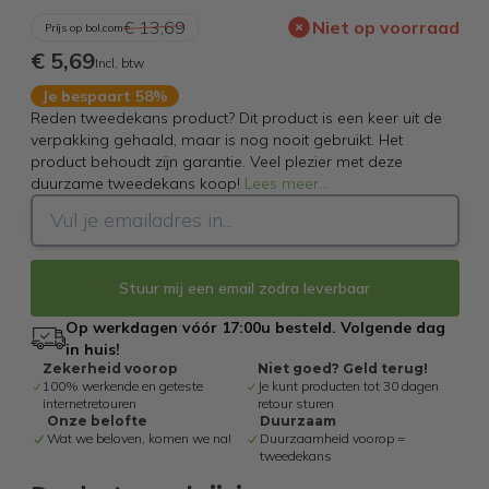
€ 13,69
Niet op voorraad
Prijs op bol.com
€ 5,69
Incl. btw
Je bespaart 58%
Reden tweedekans product? Dit product is een keer uit de
verpakking gehaald, maar is nog nooit gebruikt. Het
product behoudt zijn garantie. Veel plezier met deze
duurzame tweedekans koop!
Lees meer
...
Stuur mij een email zodra leverbaar
Op werkdagen vóór 17:00u besteld. Volgende dag
in huis!
Zekerheid voorop
Niet goed? Geld terug!
100% werkende en geteste
Je kunt producten tot 30 dagen
internetretouren
retour sturen
Onze belofte
Duurzaam
Wat we beloven, komen we na!
Duurzaamheid voorop =
tweedekans