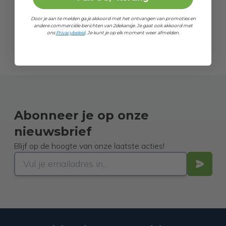
Door je aan te melden ga je akkoord met het ontvangen van promoties en
andere commerciële berichten van 2dekansje. Je gaat ook akkoord met
ons
Privacybeleid
. Je kunt je op elk moment weer afmelden.
Abonneer je op onze
nieuwsbrief
Blijf op de hoogte van onze laatste acties!