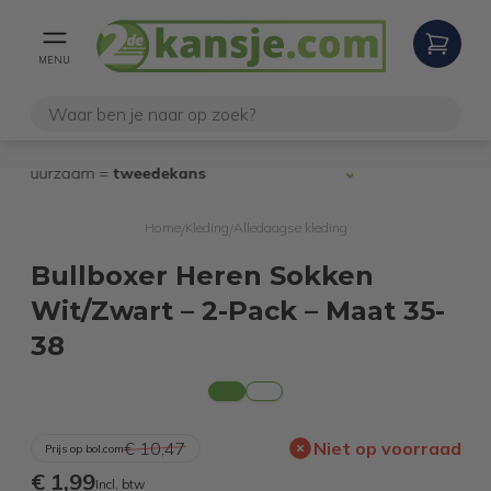
MENU
100% werkende
en geteste
Nie
internetretouren
Home
Kleding
Alledaagse kleding
/
/
Bullboxer Heren Sokken
Wit/Zwart – 2-Pack – Maat 35-
38
€ 10,47
Niet op voorraad
Prijs op bol.com
€ 1,99
Incl. btw