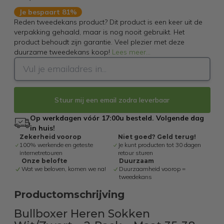
Je bespaart 81%
Reden tweedekans product? Dit product is een keer uit de
verpakking gehaald, maar is nog nooit gebruikt. Het
product behoudt zijn garantie. Veel plezier met deze
duurzame tweedekans koop!
Lees meer
...
Stuur mij een email zodra leverbaar
Op werkdagen vóór 17:00u besteld. Volgende dag
in huis!
Zekerheid voorop
Niet goed? Geld terug!
100% werkende en geteste
Je kunt producten tot 30 dagen
internetretouren
retour sturen
Onze belofte
Duurzaam
Wat we beloven, komen we na!
Duurzaamheid voorop =
tweedekans
Productomschrijving
Bullboxer Heren Sokken