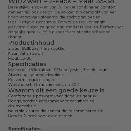
Wit/Zwart – 2-Pack – Maat 35-38
Deze stijlvolle sokken van Bullboxer combineren comfort
met een tijdloos design. De sokken zijn gemaakt van een
hoogwaardige katoenmix die zacht aanvoelt en
tegelijkertijd duurzaam is. Dankzij de regular length
pasvorm sluiten ze goed aan zonder te knellen. Perfect voor
dagelijks gebruik, of je nu sneakers of nette schoenen
draagt.
Productinhoud
2 paar Bullboxer heren sokken
Kleur: wit en zwart
Maat: 35-38
Specificaties
Materiaal: 75% katoen, 22% polyester, 3% elastaan
Afwerking: gebreide kwaliteit
Pasvorm: regular length
Wasvoorschrift: machinewas op 40°C
Waarom dit een goede keuze is
Comfortabele pasvorm voor dagelijks gebruik
Hoogwaardige katoenmix voor zachtheid en
duurzaamheid
Neutrale kleuren die eenvoudig te combineren zijn
Handig 2-pack voor extra gemak
Specificaties