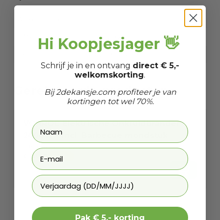
Artikelnummer
EAN
8720206667518
Hi Koopjesjager 👋
SKU
8821055568135
Schrijf je in en ontvang
direct € 5,-
welkomskorting
.
Gerelateerde producten
Bij 2dekansje.com profiteer je van
kortingen tot wel 70%.
VONROC Elektrische Onkruidbrander -
2000W - Incl. Barbecue mondstuk
W
€ 29,95
Prijs op bol.com
P
€ 18,39
€
-
39
%
Laat ons weten wanneer je jarig bent
Pak € 5,- korting