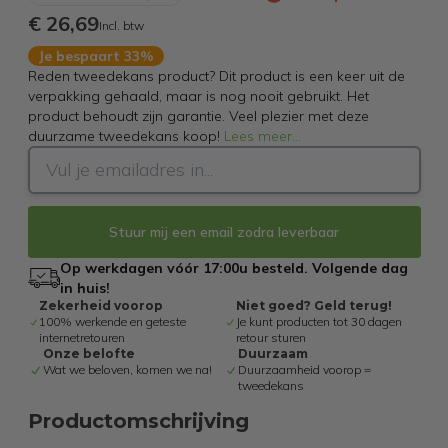
€ 26,69
Incl. btw
Je bespaart 33%
Reden tweedekans product? Dit product is een keer uit de
verpakking gehaald, maar is nog nooit gebruikt. Het
product behoudt zijn garantie. Veel plezier met deze
duurzame tweedekans koop!
Lees meer
...
Stuur mij een email zodra leverbaar
Op werkdagen vóór 17:00u besteld. Volgende dag
in huis!
Zekerheid voorop
Niet goed? Geld terug!
100% werkende en geteste
Je kunt producten tot 30 dagen
internetretouren
retour sturen
Onze belofte
Duurzaam
Wat we beloven, komen we na!
Duurzaamheid voorop =
tweedekans
Productomschrijving