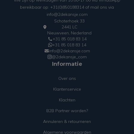
We zijn op werkdagen van 10:00-17:00 via WhatsApp
bereikbaar op: +31(0)850188314 of mail ons via
info@2dekansje.com
Schoterhoek 33
2441 LC
Nieuwveen, Nederland
+31 85 018 83 14
+31 85 018 83 14
info@2dekansje.com
@2dekansje_com
Informatie
Over ons
Klantenservice
Klachten
B2B Partner worden?
Annuleren & retourneren
Algemene voorwaarden