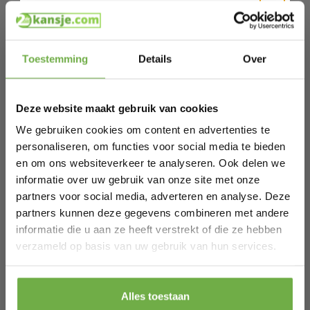
Verpakkingsinhoud
Auronic kledingstomer (1x)
Opzetstukjes (2x)
Hi Koopjesjager 👋
Handschoen (1x)
Specificaties
Toestemming
Details
Over
Merk: Auronic
Schrijf je in en ontvang
direct € 5,-
Materiaal: ABS-kunststof
welkomskorting
.
Kleur: Wit
Afmetingen: 17.8x10.2x25.4 cm
Deze website maakt gebruik van cookies
Bij 2dekansje.com profiteer je van
Vermogen/wattage: 1500 Watt
kortingen tot wel 70%.
We gebruiken cookies om content en advertenties te
Voltage: 120 Volt
Capaciteit: 300 ml
personaliseren, om functies voor social media te bieden
Verwarmingstijd: 25 sec.
en om ons websiteverkeer te analyseren. Ook delen we
Lengte kabel: 2,5 m
Over Auronic
informatie over uw gebruik van onze site met onze
Bij Auronic ontwerpen en ontwikkelen we elke dag de
partners voor social media, adverteren en analyse. Deze
mooiste elektronische apparaten die jouw leven makkelijker
partners kunnen deze gegevens combineren met andere
maken. Hierin staat 1 ding centraal: gebruiksvriendelijkheid!
We vinden het belangrijk dat al onze producten eenvoudig
informatie die u aan ze heeft verstrekt of die ze hebben
Laat ons weten wanneer je jarig bent
te gebruiken zijn, zonder onnodige functionaliteiten.
verzameld op basis van uw gebruik van hun services.
Specificaties
Pak € 5,- korting
Alles toestaan
Artikelnummer
AU1003171