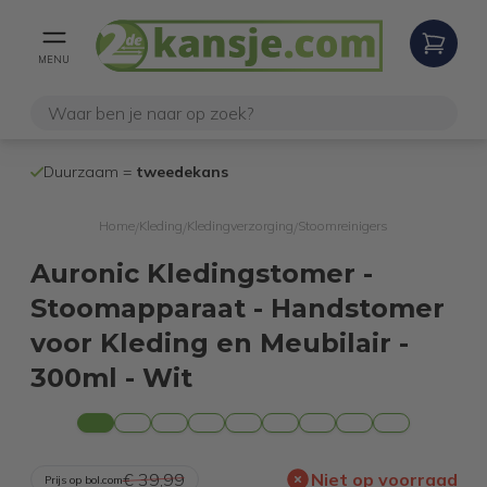
MENU
100% werken
Duurzaam =
tweedekans
internetretoure
Home
Kleding
Kledingverzorging
Stoomreinigers
/
/
/
Auronic Kledingstomer -
Stoomapparaat - Handstomer
voor Kleding en Meubilair -
300ml - Wit
€ 39,99
Niet op voorraad
Prijs op bol.com