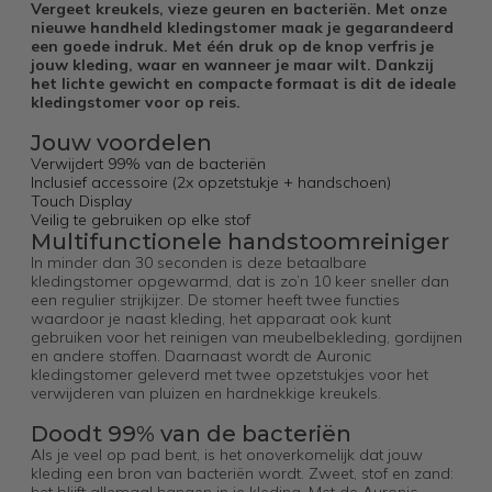
Vergeet kreukels, vieze geuren en bacteriën. Met onze
nieuwe handheld kledingstomer maak je gegarandeerd
een goede indruk. Met één druk op de knop verfris je
jouw kleding, waar en wanneer je maar wilt. Dankzij
het lichte gewicht en compacte formaat is dit de ideale
kledingstomer voor op reis.
Jouw voordelen
Verwijdert 99% van de bacteriën
Inclusief accessoire (2x opzetstukje + handschoen)
Touch Display
Veilig te gebruiken op elke stof
Multifunctionele handstoomreiniger
In minder dan 30 seconden is deze betaalbare
kledingstomer opgewarmd, dat is zo’n 10 keer sneller dan
een regulier strijkijzer. De stomer heeft twee functies
waardoor je naast kleding, het apparaat ook kunt
gebruiken voor het reinigen van meubelbekleding, gordijnen
en andere stoffen. Daarnaast wordt de Auronic
kledingstomer geleverd met twee opzetstukjes voor het
verwijderen van pluizen en hardnekkige kreukels.
Doodt 99% van de bacteriën
Als je veel op pad bent, is het onoverkomelijk dat jouw
kleding een bron van bacteriën wordt. Zweet, stof en zand: