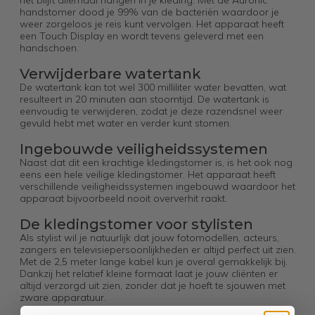
het blijft allemaal hangen in je kleding. Met de Auronic
handstomer dood je 99% van de bacteriën waardoor je
weer zorgeloos je reis kunt vervolgen. Het apparaat heeft
een Touch Display en wordt tevens geleverd met een
handschoen.
Verwijderbare watertank
De watertank kan tot wel 300 milliliter water bevatten, wat
resulteert in 20 minuten aan stoomtijd. De watertank is
eenvoudig te verwijderen, zodat je deze razendsnel weer
gevuld hebt met water en verder kunt stomen.
Ingebouwde veiligheidssystemen
Naast dat dit een krachtige kledingstomer is, is het ook nog
eens een hele veilige kledingstomer. Het apparaat heeft
verschillende veiligheidssystemen ingebouwd waardoor het
apparaat bijvoorbeeld nooit oververhit raakt.
De kledingstomer voor stylisten
Als stylist wil je natuurlijk dat jouw fotomodellen, acteurs,
zangers en televisiepersoonlijkheden er altijd perfect uit zien.
Met de 2,5 meter lange kabel kun je overal gemakkelijk bij.
Dankzij het relatief kleine formaat laat je jouw cliënten er
altijd verzorgd uit zien, zonder dat je hoeft te sjouwen met
zware apparatuur.