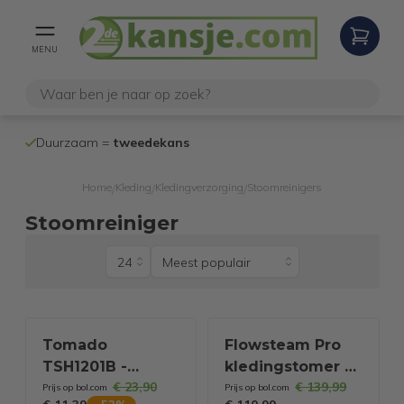
MENU
100% werken
Duurzaam =
tweedekans
internetretoure
Home
Kleding
Kledingverzorging
Stoomreinigers
/
/
/
Stoomreiniger
Tomado
Flowsteam Pro
TSH1201B -
kledingstomer –
€ 23,90
€ 139,99
Kledingstomer -
krachtige
Prijs op bol.com
Prijs op bol.com