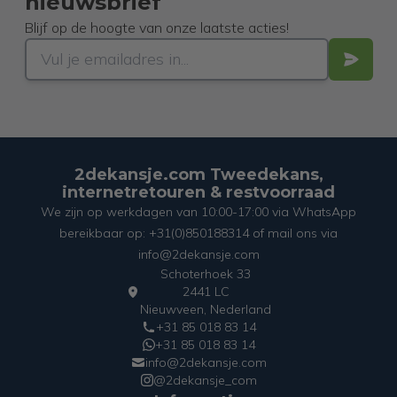
nieuwsbrief
Blijf op de hoogte van onze laatste acties!
2dekansje.com Tweedekans,
internetretouren & restvoorraad
We zijn op werkdagen van 10:00-17:00 via WhatsApp
bereikbaar op: +31(0)850188314 of mail ons via
info@2dekansje.com
Schoterhoek 33
2441 LC
Nieuwveen, Nederland
+31 85 018 83 14
+31 85 018 83 14
info@2dekansje.com
@2dekansje_com