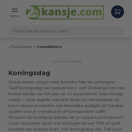
MENU
100% werken
Duurzaam =
tweedekans
internetretoure
Home
Koningsdag
/
Koningsdag
Oranje boven, prijzen naar beneden Met de campagne
‘Geef Koningsdag een tweede kans’ viert 2dekansje.com het
leukste feestje van het jaar op z’n duurzaamst. Geen kleedje
nodig — onze digitale vrijmarkt staat vol met topdeals op
bijna-nieuwe producten: van feestelijke gadgets tot handige
spullen voor je oranjeborrel of Koningsnacht-outfit.
Waarom de hoofdprijs betalen als je royaal kunt besparen?
Scoor duurzame deals met kortingen tot wel 75% en geef
kwaliteit een tweede leven. Vier Koningsdag slim. Pak jouw