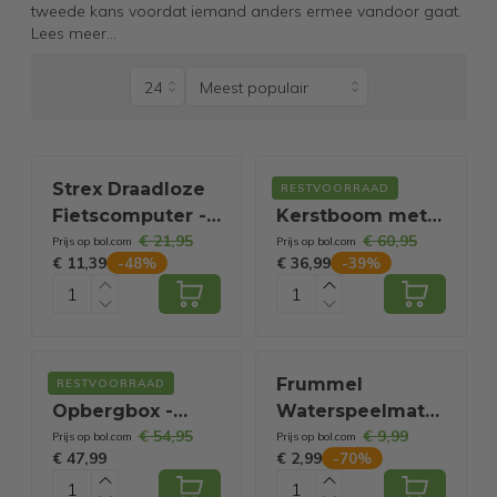
tweede kans voordat iemand anders ermee vandoor gaat.
Lees meer
...
Strex Draadloze
Nampook
RESTVOORRAAD
Fietscomputer -
Kerstboom met
€ 21,95
€ 60,95
17 Functies -
400 LED - 180cm
Prijs op bol.com
Prijs op bol.com
€ 11,39
€ 36,99
-
48
%
-
39
%
Extra Groot
- Voor binnen EN
Scherm -
buiten - Warm
Draadloze Fiets
wit
Computer
Draadloos
Deuba
Frummel
RESTVOORRAAD
Waterdicht - NL
Opbergbox -
Waterspeelmat
Handleiding
€ 54,95
€ 9,99
Buiten -
Baby – Watermat
Prijs op bol.com
Prijs op bol.com
€ 47,99
€ 2,99
-
70
%
120x46x57 cm -
– Speelkleed –
Antraciet
Opblaasbaar –