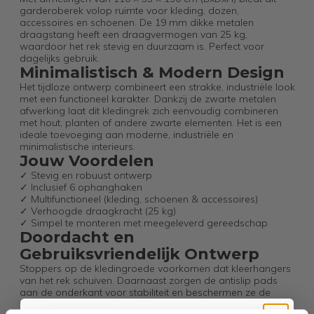
garderoberek volop ruimte voor kleding, dozen,
accessoires en schoenen. De 19 mm dikke metalen
draagstang heeft een draagvermogen van 25 kg,
waardoor het rek stevig en duurzaam is. Perfect voor
dagelijks gebruik.
Minimalistisch & Modern Design
Het tijdloze ontwerp combineert een strakke, industriële look
met een functioneel karakter. Dankzij de zwarte metalen
afwerking laat dit kledingrek zich eenvoudig combineren
met hout, planten of andere zwarte elementen. Het is een
ideale toevoeging aan moderne, industriële en
minimalistische interieurs.
Jouw Voordelen
✓ Stevig en robuust ontwerp
✓ Inclusief 6 ophanghaken
✓ Multifunctioneel (kleding, schoenen & accessoires)
✓ Verhoogde draagkracht (25 kg)
✓ Simpel te monteren met meegeleverd gereedschap
Doordacht en
Gebruiksvriendelijk Ontwerp
Stoppers op de kledingroede voorkomen dat kleerhangers
van het rek schuiven. Daarnaast zorgen de antislip pads
aan de onderkant voor stabiliteit en beschermen ze de
vloer tegen krassen.