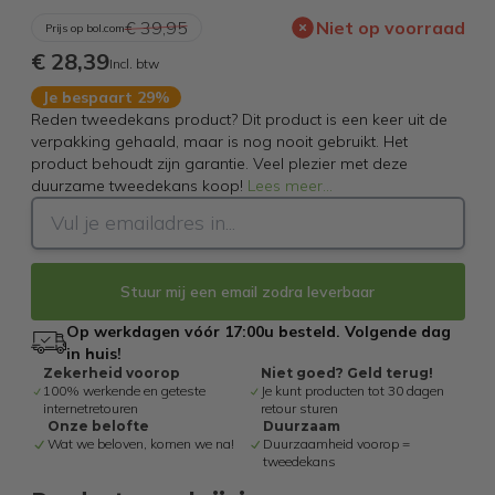
€ 39,95
Niet op voorraad
Prijs op bol.com
€ 28,39
Incl. btw
Je bespaart 29%
Reden tweedekans product? Dit product is een keer uit de
verpakking gehaald, maar is nog nooit gebruikt. Het
product behoudt zijn garantie. Veel plezier met deze
duurzame tweedekans koop!
Lees meer
...
Stuur mij een email zodra leverbaar
Op werkdagen vóór 17:00u besteld. Volgende dag
in huis!
Zekerheid voorop
Niet goed? Geld terug!
100% werkende en geteste
Je kunt producten tot 30 dagen
internetretouren
retour sturen
Onze belofte
Duurzaam
Wat we beloven, komen we na!
Duurzaamheid voorop =
tweedekans