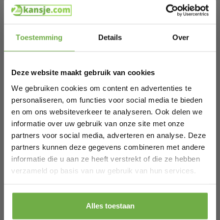
Eenvoudig te Monteren &
Onderhoudsarm
Hi Koopjesjager 👋
Het zwarte metalen kledingrek wordt geleverd met
duidelijke instructies en het benodigde gereedschap,
Toestemming
Details
Over
waardoor de montage eenvoudig en snel verloopt.
Schrijf je in en ontvang
direct € 5,-
Schoonmaken is net zo gemakkelijk: gebruik een zachte,
licht vochtige doek om het rek in topconditie te houden.
welkomskorting
.
Specificaties
Deze website maakt gebruik van cookies
Bij 2dekansje.com profiteer je van
Productsoort: Industrieel kledingrek met schoenenrek en
kortingen tot wel 70%.
haken
We gebruiken cookies om content en advertenties te
Stijl: Industrieel, modern, minimalistisch
personaliseren, om functies voor social media te bieden
Geschikt voor: Kleding, schoenen en accessoires
en om ons websiteverkeer te analyseren. Ook delen we
Inclusief: 6 zijhaken en stoppers op de kledingroede
Antislip pads: Ja
informatie over uw gebruik van onze site met onze
Kleur: Zwart
partners voor social media, adverteren en analyse. Deze
Draagvermogen: 25 kg
Gewicht: 3,2 kg
partners kunnen deze gegevens combineren met andere
Materiaal: Metaal
informatie die u aan ze heeft verstrekt of die ze hebben
Afmetingen: 33 × 110 × 150 cm (DxBxH)
Laat ons weten wanneer je jarig bent
verzameld op basis van uw gebruik van hun services.
Specificaties
Pak € 5,- korting
Alles toestaan
Artikelnummer
2950027577420