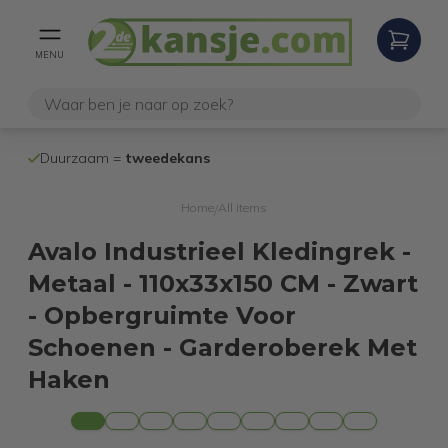
MENU
100% werken
Duurzaam =
tweedekans
internetretoure
Home
All items
/
Avalo Industrieel Kledingrek -
Metaal - 110x33x150 CM - Zwart
- Opbergruimte Voor
Schoenen - Garderoberek Met
Haken