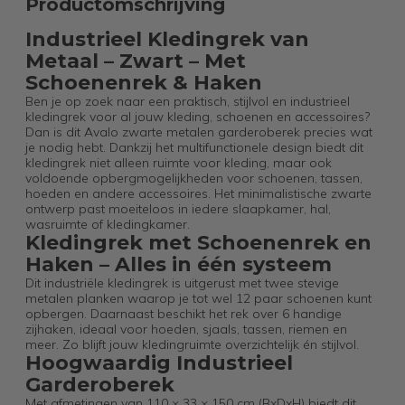
Productomschrijving
Industrieel Kledingrek van
Metaal – Zwart – Met
Schoenenrek & Haken
Ben je op zoek naar een praktisch, stijlvol en industrieel
kledingrek voor al jouw kleding, schoenen en accessoires?
Dan is dit Avalo zwarte metalen garderoberek precies wat
je nodig hebt. Dankzij het multifunctionele design biedt dit
kledingrek niet alleen ruimte voor kleding, maar ook
voldoende opbergmogelijkheden voor schoenen, tassen,
hoeden en andere accessoires. Het minimalistische zwarte
ontwerp past moeiteloos in iedere slaapkamer, hal,
wasruimte of kledingkamer.
Kledingrek met Schoenenrek en
Haken – Alles in één systeem
Dit industriële kledingrek is uitgerust met twee stevige
metalen planken waarop je tot wel 12 paar schoenen kunt
opbergen. Daarnaast beschikt het rek over 6 handige
zijhaken, ideaal voor hoeden, sjaals, tassen, riemen en
meer. Zo blijft jouw kledingruimte overzichtelijk én stijlvol.
Hoogwaardig Industrieel
Garderoberek
Met afmetingen van 110 × 33 × 150 cm (BxDxH) biedt dit