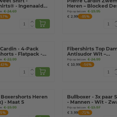
weet Shirt -
Pierre Cardin Zwem
hirts® - Ingenaaide
Heren – Blocked De
ads - Ondershirt -
Multi – XL
€ 24,69
€ 19,95
om
Prijs op bol.com
- Ronde Hals -
€ 2,99
-
57
%
-
85
%
 - Maat M
 Cardin - 4-Pack
Fibershirts Top Da
horts - Flatpack -
Antisudor Wit –
- maat L
Absorberend Onders
€ 22,99
€ 24,99
om
Prijs op bol.com
Tegen Zweetplekk
€ 10,99
-
43
%
-
56
%
Maat M
l Boxershorts Heren
Bullboxer - 3x paar
k) - Maat S
- Mannen - Wit - Zwa
Grijs - maat 39-42
€ 19,99
€ 13,97
om
Prijs op bol.com
€ 3,99
65
%
-
71
%