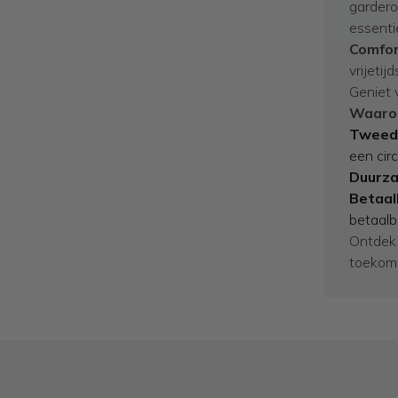
gardero
essenti
Comfor
vrijetij
Geniet 
Waarom
Tweede
een cir
Duurza
Betaal
betaalb
Ontdek d
toekoms