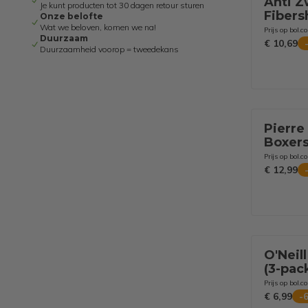
Anti Z
Je kunt producten tot 30 dagen retour sturen
Fibers
Onze belofte
Wat we beloven, komen we na!
Okselp
Prijs op bol.c
Duurzaam
beige 
€ 10,69
Duurzaamheid voorop = tweedekans
Dames
Pierre
Boxers
Blauw 
Prijs op bol.c
€ 12,99
O'Neil
(3-pac
Prijs op bol.c
€ 6,99
-