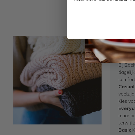
Duu
2de
Bij 2de
dagelijk
comfort
Casual 
veelzijd
Kies vo
Everyd
maar oo
terwijl
Basic K