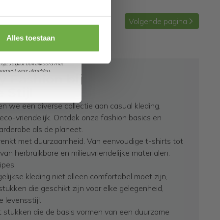
Volgende
pagina
orting
Alles toestaan
et ontvangen van promoties en
sje. Je gaat ook akkoord met
k moment weer afmelden.
 Fashion bij
Stijl
 we een diverse collectie aan casual kleding,
ok eco-vriendelijk. Ontdek onze fashion basics en
arderobe als de planeet.
drenkt met duurzaamheid. Van eenvoudige t-shirts tot
 van herbruikbare en milieuvriendelijke materialen.
ipes.
lijkse kleding niet alleen comfortabel moet zijn,
tukken die geschikt zijn voor elke gelegenheid,
levensstijl.
et stukken die de basis vormen van een duurzame