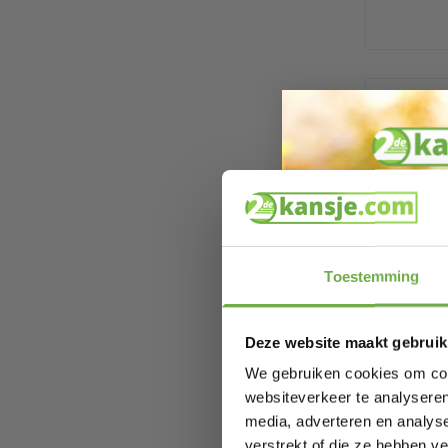
Milan
long p
Grey L
Prijs op bol.c
€ 19,99
Toestemming
SJUMO
Cream 
zacht
Prijs op bol.c
Deze website maakt gebruik
€ 40,99
We gebruiken cookies om cont
websiteverkeer te analyseren
media, adverteren en analys
verstrekt of die ze hebben v