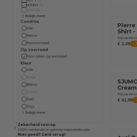
adidas
(
1
)
AGU
(
0
)
Bekijk meer
Conditie
Pierre
Alle
Shirt -
Nieuw
Prijs op bol.c
Restvoorraad
€ 2,49
-
Op voorraad
Toon alleen op voorraad
Kleur
Alle
Beige
SJUMO
Blauw
Cream 
Creme
zacht
Prijs op bol.c
Geel
€ 41,99
Grijs
Bekijk meer
Zekerheid voorop
100% werkende en geteste internetretouren
Niet goed? Geld terug!