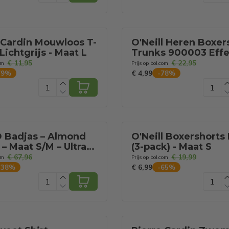
Unisex
 Cardin Mouwloos T-
O'Neill Heren Boxer
 Lichtgrijs - Maat L
Trunks 900003 Eff
Grijs/Zwart 3-Pack 
€ 11,95
€ 22,95
om
Prijs op bol.com
S
€ 4,99
79
%
-
78
%
 Badjas – Almond
O'Neill Boxershorts
– Maat S/M – Ultra-
(3-pack) - Maat S
 & Duurzaam
€ 67,96
€ 19,99
om
Prijs op bol.com
€ 6,99
-
38
%
-
65
%