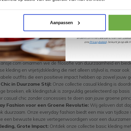
Pak € 5,- k
Aanpassen
Door je aan te melden ga je akkoord met h
andere commerciële berichten van 2dekan
ons
Privacybeleid
. Je kunt je op el
rzame en Comfortabele Everyday
kansje.com: Stap in een Groenere 
kansje.com omarmen we de filosofie van duurzaamheid en bieden
se kleding en vrijetijdskleding die niet alleen stijlvol is, maar o
abele outfits die een positieve impact hebben op zowel jouw g
Chic in Duurzame Stijl:
Onze collectie casual kleding is door
ige broeken, elk kledingstuk is zorgvuldig geselecteerd op basis
or casual chic zonder concessies te doen aan jouw groene princ
ay Fashion voor een Groene Revolutie:
Wij geloven dat dage
k duurzaam. Onze everyday fashion biedt een mix van tijdloze s
 ze een bewuste keuze vertegenwoordigen voor een duurzamere 
leding, Grote Impact:
Ontdek onze collectie basic kleding m