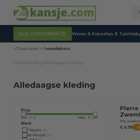
ALLE CATEGORIEËN
Wonen & Koken
Huis & Tuin
Hobby
Duurzaam =
tweedekans
Home
/
Kleding
/
Alledaagse kleding
Alledaagse kleding
Pierre
Prijs
Zwemb
Min:
€ 0
Max:
€ 188
Swim S
Prijs op bol.c
Merk
Multi 
€ 6,99
-
7Square
(
3
)
ab lifestyle
(
20
)
ADFT
(
1
)