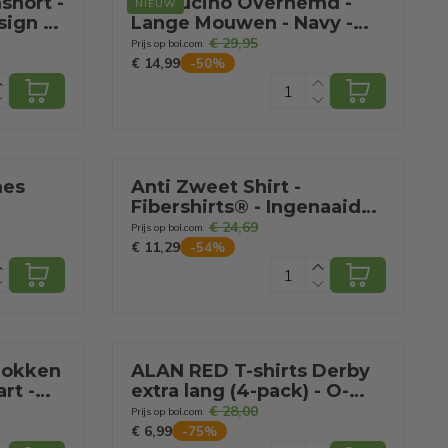
short -
Cappucino Overhemd -
NIEUW
sign –
Lange Mouwen - Navy -
Maat XL
€ 29,95
Prijs op bol.com
€ 14,99
-
50
%
mes
Anti Zweet Shirt -
Fibershirts® - Ingenaaide
hirt –
Okselpads - Ondershirt -
€ 24,69
Prijs op bol.com
en
beige - Ronde Hals -
€ 11,29
-
54
%
Dames - Maat L
 Sokken
ALAN RED T-shirts Derby
rt -
extra lang (4-pack) - O-
hals - zwart - Maat: M
€ 28,00
Prijs op bol.com
€ 6,99
-
75
%