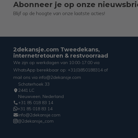
Abonneer je op onze nieuwsbri
Blijf op de hoogte van onze laatste acties!
2dekansje.com Tweedekans,
internetretouren & restvoorraad
We zijn op werkdagen van 10:00-17:00 via
WhatsApp bereikbaar op: +31(0)850188314 of
mail ons via info@2dekansje.com
Schoterhoek 33
2441 LC
Nieuwveen, Nederland
+31 85 018 83 14
+31 85 018 83 14
info@2dekansje.com
@2dekansje_com