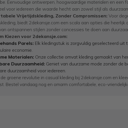
be. Eenvoudige ontwerpen, hoogwaardige materialen en een fo
eel voor iedereen die waarde hecht aan zowel stijl als duurzaa
tabele Vrijetijdskleding, Zonder Compromissen:
Voor dege
dskleding, biedt 2dekansje.com een scala aan opties die heerlijk 
van ontspannen stijlen zonder concessies te doen aan duurzaa
 Kiezen voor 2dekansje.com:
hands Parels:
Elk kledingstuk is zorgvuldig geselecteerd ui
culaire economie.
me Materialen:
Onze collectie omvat kleding gemaakt van herb
bare Duurzaamheid:
Geniet van duurzame mode zonder de ban
are duurzaamheid voor iedereen.
e groene revolutie in casual kleding bij 2dekansje.com en kleed 
t. Bestel vandaag nog en omarm comfortabele, eco-vriendelijke