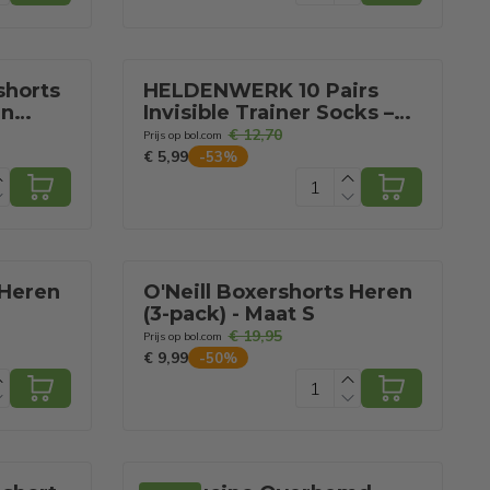
shorts
HELDENWERK 10 Pairs
en
Invisible Trainer Socks –
- Maat
Ademend & Comfortabel –
€ 12,70
Prijs op bol.com
No-Show Sokken voor
€ 5,99
-
53
%
Mannen & Vrouwen –
Zwart, Wit, Grijs
 Heren
O'Neill Boxershorts Heren
(3-pack) - Maat S
€ 19,95
Prijs op bol.com
€ 9,99
-
50
%