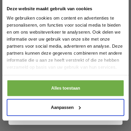
welkomskorting
.
Verwarmingsdeken
Elektrische
Elektrische
Deze website maakt gebruik van cookies
Bij 2dekansje.com profiteer je van
- Taupe
€ 39,95
€ 49,99
Deken -
Deken - 2
Prijs op bol.com
Prijs op bol.com
kortingen tot wel 70%.
We gebruiken cookies om content en advertenties te
€ 26,69
€ 21,69
-
33
%
-
57
%
Warmtedeken -
Persoons - 150 x
personaliseren, om functies voor social media te bieden
2-Persoons - 180
160 cm -
en om ons websiteverkeer te analyseren. Ook delen we
x 160 cm - Met
Wasmachinebestendi
informatie over uw gebruik van onze site met onze
Timer -
- Onderdeken - 7
partners voor social media, adverteren en analyse. Deze
Bovendeken -
Standen - Met
Auronic
Auronic
partners kunnen deze gegevens combineren met andere
Fleece -
Hoekelastieken
Elektrische
Elektrische
informatie die u aan ze heeft verstrekt of die ze hebben
Antraciet
Laat ons weten wanneer je jarig bent
€ 64,99
€ 69,99
Deken -
Deken - 160 x
Prijs op bol.com
Prijs op bol.com
verzameld op basis van uw gebruik van hun services.
€ 42,99
€ 50,69
-
34
%
-
28
%
200x180cm -
120cm -
Warmtedeken - 2
Warmtedeken - 1
Pak € 5,- korting
Persoons - 3
Persoons - 3
Alles toestaan
Warmtestanden
Warmtestanden
Door je aan te melden ga je akkoord met het ontvangen van promoties en
- Bovendeken -
- Pluche - Taupe
andere commerciële berichten van 2dekansje. Je gaat ook akkoord met
ons
Privacybeleid
. Je kunt je op elk moment weer afmelden.
Met Timer -
Aanpassen
Volgende
Verwarmingsdeken
- Roze