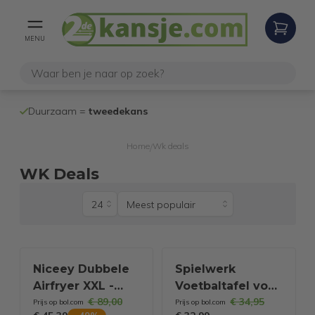
MENU
100% werken
Duurzaam =
tweedekans
internetretoure
Home
Wk deals
/
WK Deals
Niceey Dubbele
Spielwerk
Airfryer XXL -
Voetbaltafel voor
€ 89,00
€ 34,95
Twee
kinderen - 69 x
Prijs op bol.com
Prijs op bol.com