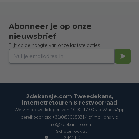
Abonneer je op onze
nieuwsbrief
Blijf op de hoogte van onze laatste acties!
2dekansje.com Tweedekans,
internetretouren & restvoorraad
We zijn op werkdagen van 10:00-17:00 via WhatsApp
bereikbaar op: +31(0)850188314 of mail ons via
info@2dekansje.com
Schoterhoek 33
2441 LC