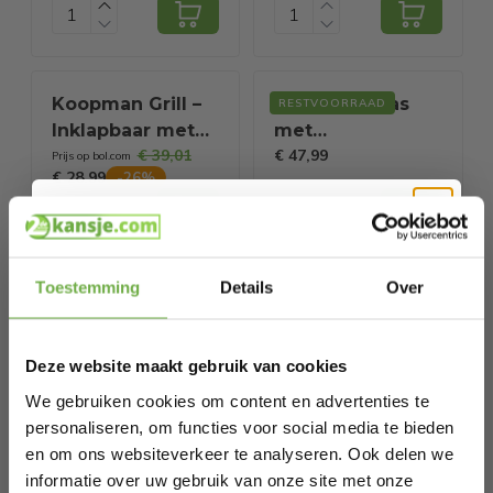
- 1,2 L
Koopman Grill –
Deuba Reistas
RESTVOORRAAD
Inklapbaar met
met
€ 39,01
€ 47,99
Onderstel – 51 x
trolleyfunctie -
Prijs op bol.com
€ 28,99
-
26
%
82 cm – Zwart
85L - Paars -
roltas op wieltjes
Hi Koopjesjager 👋
Toestemming
Details
Over
Deuba Reistas
Opblaasbare
RESTVOORRAAD
Schrijf je in en ontvang
direct € 5,-
met
Hamer
welkomskorting
.
€ 49,99
€ 15,99
trolleyfunctie -
Nederland –
Prijs op bol.com
Deze website maakt gebruik van cookies
€ 3,49
-
78
%
Bij 2dekansje.com profiteer je van
85L - Zwart -
Oranje
kortingen tot wel 70%.
We gebruiken cookies om content en advertenties te
roltas op wieltjes
Supporters –
personaliseren, om functies voor social media te bieden
60cm – EK/WK
en om ons websiteverkeer te analyseren. Ook delen we
Feest
informatie over uw gebruik van onze site met onze
Nederland
Krukje poef -