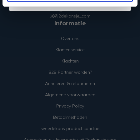
+31 85 018 83 14
info@2dekansje.com
@2dekansje_com
Informatie
Over ons
Klantenservice
Klachten
B2B Partner worden?
Annuleren & retourneren
Algemene voorwaarden
Privacy Policy
Betaalmethoden
Tweedekans product condities
Aanmelden als leverancier bij 2dekansje.com