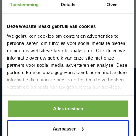
Toestemming
Details
Over
Abonneer je op onze
Schrijf je in en ontvang
direct € 5,-
welkomskorting
.
nieuwsbrief
Deze website maakt gebruik van cookies
Bij 2dekansje.com profiteer je van
Blijf op de hoogte van onze laatste acties!
kortingen tot wel 70%.
We gebruiken cookies om content en advertenties te
personaliseren, om functies voor social media te bieden
en om ons websiteverkeer te analyseren. Ook delen we
informatie over uw gebruik van onze site met onze
partners voor social media, adverteren en analyse. Deze
partners kunnen deze gegevens combineren met andere
informatie die u aan ze heeft verstrekt of die ze hebben
2dekansje.com Tweedekans,
Laat ons weten wanneer je jarig bent
internetretouren & restvoorraad
verzameld op basis van uw gebruik van hun services.
We zijn op werkdagen van 10:00-17:00 via WhatsApp
bereikbaar op: +31(0)850188314 of mail ons via
Pak € 5,- korting
info@2dekansje.com
Alles toestaan
Schoterhoek 33
Door je aan te melden ga je akkoord met het ontvangen van promoties en
2441 LC
andere commerciële berichten van 2dekansje. Je gaat ook akkoord met
Nieuwveen, Nederland
ons
Privacybeleid
. Je kunt je op elk moment weer afmelden.
Aanpassen
+31 85 018 83 14