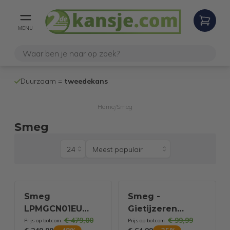
MENU
100% werken
Duurzaam =
tweedekans
internetretoure
Home
Smeg
/
Smeg
Smeg
Smeg -
LPMGCN01EU
Gietijzeren
€ 479,00
€ 99,99
koffiezetapparaat
Grillpan - Crème
Prijs op bol.com
Prijs op bol.com