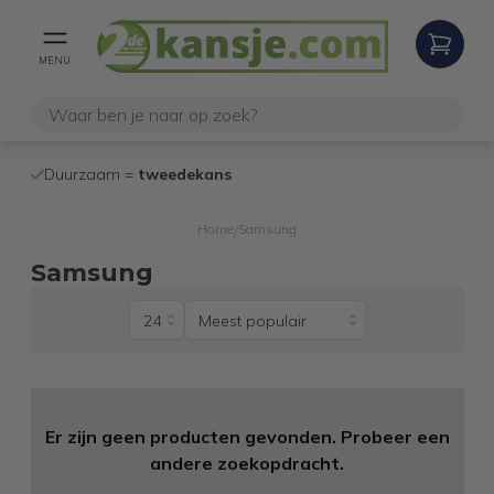
MENU
100% werken
Duurzaam =
tweedekans
internetretoure
Home
Samsung
/
Samsung
Er zijn geen producten gevonden. Probeer een
andere zoekopdracht.