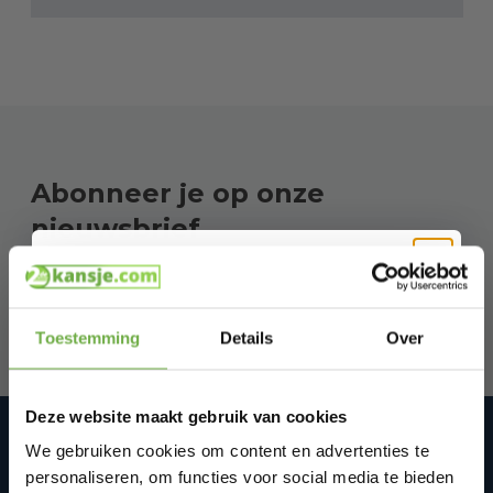
Abonneer je op onze
nieuwsbrief
Blijf op de hoogte van onze laatste acties!
Hi Koopjesjager 👋
Toestemming
Details
Over
Schrijf je in en ontvang
direct € 5,-
welkomskorting
.
Deze website maakt gebruik van cookies
Bij 2dekansje.com profiteer je van
2dekansje.com Tweedekans,
kortingen tot wel 70%.
We gebruiken cookies om content en advertenties te
internetretouren & restvoorraad
personaliseren, om functies voor social media te bieden
We zijn op werkdagen van 10:00-17:00 via WhatsApp