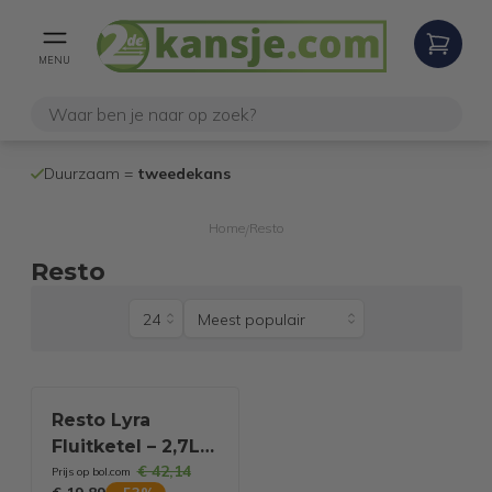
MENU
100% werken
Duurzaam =
tweedekans
internetretoure
Home
Resto
/
Resto
Resto Lyra
Fluitketel – 2,7L –
€ 42,14
RVS – Theeketel
Prijs op bol.com