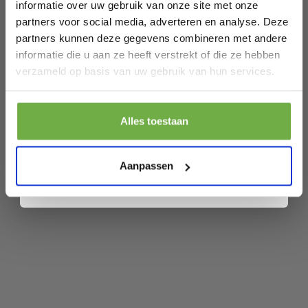
SKU
144521257
informatie over uw gebruik van onze site met onze
partners voor social media, adverteren en analyse. Deze
partners kunnen deze gegevens combineren met andere
Gerelateerde producten
informatie die u aan ze heeft verstrekt of die ze hebben
Laat ons weten wanneer je jarig bent
verzameld op basis van uw gebruik van hun services.
Yolora Dames Oorbellen met Kalpa
Pak € 5,- korting
Camaka Kristallen - Rosé kleurig - 18K
Alles toestaan
€ 22,95
Roségoud Verguld - Vrouwen
Prijs op bol.com
P
Door je aan te melden ga je akkoord met het ontvangen van promoties en
€ 1,99
€
-
91
%
Oorknoppen Rose Gold - Sieraden -
andere commerciële berichten van 2dekansje. Je gaat ook akkoord met
ons
Privacybeleid
. Je kunt je op elk moment weer afmelden.
Aanpassen
Exclusieve Geschenkverpakking -
Moederdag Cadeautje