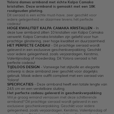
Yolora dames armband met échte Kalpa Camaka
kristallen. Deze armband is gemaakt met een 18K
roségouden plating.
Dit sieraad is een echte must-have, zeer geschikt voor
iedere gelegenheid en daarmee tevens hét perfecte
cadeau!
HOGE KWALITEIT KALPA CAMAKA KRISTALLEN
- In
deze luxe armband zitten 10 kristallen van Kalpa Camaka
verwerkt. Kalpa Camaka kristallen zijn geliefd voor hun
prachtige glinstering, zeer hoge kwaliteit en duurzaamheid.
HET PERFECTE CADEAU
- Dit prachtige sieraad wordt
geleverd in een exclusieve geschenkverpakking. Geschikt
voor iedere gelegenheid, zoals verjaardagen, Kerstmis,
Valentijnsdag of moederdag. Dit Yolora sieraad is hét
perfecte cadeau!
TIJDLOOS DESIGN
- Vanwege het stijlvolle en elegante
ontwerp is deze armband zeer geschikt voor dagelijks
gebruik. Maak iedere outfit compleet met een sieraad van
Yolora!
SPECIFICATIES
- Deze armband heeft een totale lengte van
24,5 cm en een verstelbare sluiting.
Het perfecte cadeau geleverd in geschenkverpakking
Wil je graag iemand verrassen met deze schitterende
armband? Dit prachtige sieraad wordt geleverd in een
exclusieve geschenkverpakking. Geschikt voor iedere
gelegenheid, zoals verjaardagen, Kerstmis, Valentijnsdag of