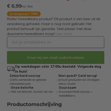
€ 6,99
Incl. btw
Je bespaart 70%
Reden tweedekans product? Dit product is een keer uit de
verpakking gehaald, maar is nog nooit gebruikt. Het
product behoudt zijn garantie. Veel plezier met deze
duurzame tweedekans koop!
Lees meer
...
Stuur mij een email zodra leverbaar
Op werkdagen vóór 17:00u besteld. Volgende dag
in huis!
Zekerheid voorop
Niet goed? Geld terug!
100% werkende en geteste
Je kunt producten tot 30 dagen
internetretouren
retour sturen
Onze belofte
Duurzaam
Wat we beloven, komen we na!
Duurzaamheid voorop =
tweedekans
Productomschrijving