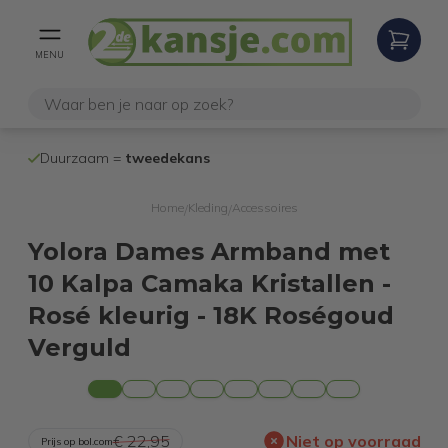
MENU
100% werken
Duurzaam =
tweedekans
internetretoure
Home
Kleding
Accessoires
/
/
Yolora Dames Armband met
10 Kalpa Camaka Kristallen -
Rosé kleurig - 18K Roségoud
Verguld
€ 22,95
Niet op voorraad
Prijs op bol.com