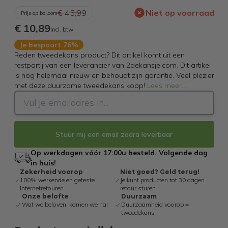
€ 45,99
Niet op voorraad
Prijs op bol.com
€ 10,89
Incl. btw
Je bespaart 76%
Reden tweedekans product? Dit artikel komt uit een
restpartij van een leverancier van 2dekansje.com. Dit artikel
is nog helemaal nieuw en behoudt zijn garantie. Veel plezier
met deze duurzame tweedekans koop!
Lees meer
...
Stuur mij een email zodra leverbaar
Op werkdagen vóór 17:00u besteld. Volgende dag
in huis!
Zekerheid voorop
Niet goed? Geld terug!
100% werkende en geteste
Je kunt producten tot 30 dagen
internetretouren
retour sturen
Onze belofte
Duurzaam
Wat we beloven, komen we na!
Duurzaamheid voorop =
tweedekans