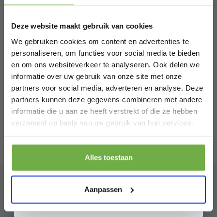
Schrijf je in en ontvang
direct € 5,-
naar VGA – Full HD 1080P – Male naar
welkomskorting
.
€ 11,49
Female - HDMI Kabel - Extra Monitor
Prijs op bol.com
P
Deze website maakt gebruik van cookies
Bij 2dekansje.com profiteer je van
€ 3,59
€
-
69
%
kortingen tot wel 70%.
We gebruiken cookies om content en advertenties te
personaliseren, om functies voor social media te bieden
en om ons websiteverkeer te analyseren. Ook delen we
informatie over uw gebruik van onze site met onze
partners voor social media, adverteren en analyse. Deze
partners kunnen deze gegevens combineren met andere
informatie die u aan ze heeft verstrekt of die ze hebben
Laat ons weten wanneer je jarig bent
verzameld op basis van uw gebruik van hun services.
Pak € 5,- korting
Alles toestaan
Door je aan te melden ga je akkoord met het ontvangen van promoties en
andere commerciële berichten van 2dekansje. Je gaat ook akkoord met
ons
Privacybeleid
. Je kunt je op elk moment weer afmelden.
Aanpassen
Abonneer je op onze