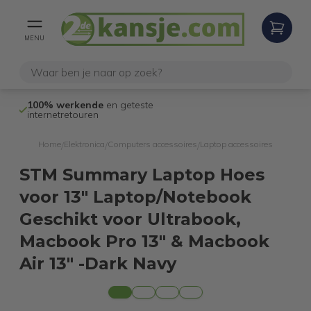
MENU
100% werkende
en geteste
Niet goed,
gel
internetretouren
Home
Elektronica
Computers accessoires
Laptop accessoires
/
/
/
STM Summary Laptop Hoes
voor 13" Laptop/Notebook
Geschikt voor Ultrabook,
Macbook Pro 13" & Macbook
Air 13" -Dark Navy