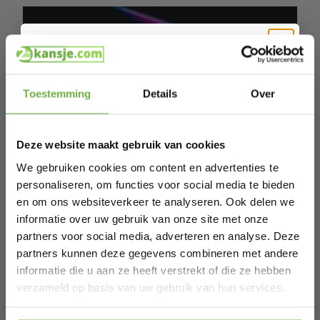
Hi Koopjesjager 👋
Toestemming
Details
Over
Schrijf je in en ontvang
direct € 5,-
welkomskorting
.
Deze website maakt gebruik van cookies
Bij 2dekansje.com profiteer je van
kortingen tot wel 70%.
We gebruiken cookies om content en advertenties te
personaliseren, om functies voor social media te bieden
en om ons websiteverkeer te analyseren. Ook delen we
informatie over uw gebruik van onze site met onze
partners voor social media, adverteren en analyse. Deze
partners kunnen deze gegevens combineren met andere
informatie die u aan ze heeft verstrekt of die ze hebben
Laat ons weten wanneer je jarig bent
verzameld op basis van uw gebruik van hun services.
Koop jouw tweedekans