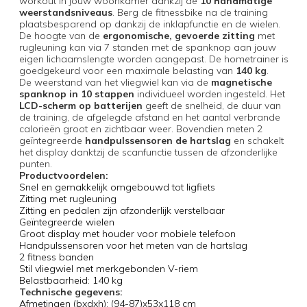
workout in jouw woonkamer dankzij de
10 handmatige
weerstandsniveaus
. Berg de fitnessbike na de training
plaatsbesparend op dankzij de inklapfunctie en de wielen.
De hoogte van de
ergonomische, gevoerde zitting
met
rugleuning kan via 7 standen met de spanknop aan jouw
eigen lichaamslengte worden aangepast. De hometrainer is
goedgekeurd voor een maximale belasting van
140 kg
.
De weerstand van het vliegwiel kan via de
magnetische
spanknop in 10 stappen
individueel worden ingesteld. Het
LCD-scherm op batterijen
geeft de snelheid, de duur van
de training, de afgelegde afstand en het aantal verbrande
calorieën groot en zichtbaar weer. Bovendien meten 2
geïntegreerde
handpulssensoren de hartslag
en schakelt
het display danktzij de scanfunctie tussen de afzonderlijke
punten.
Productvoordelen:
Snel en gemakkelijk omgebouwd tot ligfiets
Zitting met rugleuning
Zitting en pedalen zijn afzonderlijk verstelbaar
Geïntegreerde wielen
Groot display met houder voor mobiele telefoon
Handpulssensoren voor het meten van de hartslag
2 fitness banden
Stil vliegwiel met merkgebonden V-riem
Belastbaarheid: 140 kg
Technische gegevens:
Afmetingen (bxdxh): (94-87)x53x118 cm