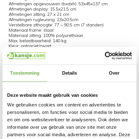
Afmetingen opgevouwen (bxdxh): 53x45x137 cm
Afmetingen display: 15,5x21,5 cm
Afmetingen zitting: 27 x 21 cm
Afmetingen rugleuning: 23x20,5cm
Verstelbare zithoogte: 77 – 90,5 cm (7 standen)
Materiaal frame: staal
Materiaal zitting: 100% polyurethaan
Max. belastbaarheid: 140 kg
Kleur: antraciet/zwart
Nettogewicht: 18,5 kg
Leveringsomvang:
1x fitness fiets Eagle 3
Toestemming
Details
Over
Specificaties
Artikelnummer
109191
Deze website maakt gebruik van cookies
EAN
4251777300169
We gebruiken cookies om content en advertenties te
personaliseren, om functies voor social media te bieden
SKU
131911361
en om ons websiteverkeer te analyseren. Ook delen we
informatie over uw gebruik van onze site met onze
Gerelateerde producten
partners voor social media, adverteren en analyse. Deze