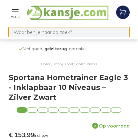
MENU
Niet goed,
geld terug
-garantie
Verzending na
Home
Hobby sport
Sport
Fitness
/
/
/
Sportana Hometrainer Eagle 3
- Inklapbaar 10 Niveaus –
Zilver Zwart
Op voorraad
€ 153,99
Incl. btw