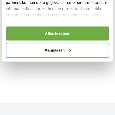
partners kunnen deze gegevens combineren met andere
informatie die u aan ze heeft verstrekt of die ze hebben
Sportana Hometrainer Eagle 4 -
S
RESTVOORRAAD
verzameld op basis van uw gebruik van hun services.
Inklapbaar 10 Niveaus – Zwart Zilver
€ 169,99
P
€
Alles toestaan
Aanpassen