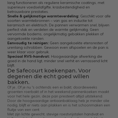
lang functioneren als reguliere keramische coatings, met
superieure voedselafgifte, krasbestendigheid en
betrouwbare prestaties.
Snelle & gelijkmatige warmteverdeling:
Geschikt voor alle
soorten warmtebronnen – van gas en inductie tot
keramisch en elektrisch. De pannen verwarmen snel, blijven
perfect vlak en verdelen de warmte gelijkmatig. Geen
vervormde bodems, ongelijkmatig gebakken plekken of
aangekoekte randen.
Eenvoudig te reinigen:
Geen aangekoekte etensresten of
urenlang schrobben. Gewoon even afspoelen en de pan is
weer klaar voor gebruik.
Speciaal RVS-handvat:
Hoogwaardige afwerking die
goed in de hand ligt, minder snel verhit en verrassend licht
blijft.
De Safecourt koekenpan. Voor
degenen die echt goed willen
bakken.
Of je...Of je nu 's ochtends een ei bakt, doordeweeks
groenten roerbakt of in het weekend pannenkoeken maakt
voor het hele gezin, deze pan presteert altijd uitstekend.
Door de hoogwaardige antiaanbaklaag heb je minder olie
nodig, blijft er niets aan plakken en is het schoonmaken een
fluitje van een cent.
Met zijn lichte gewicht, stevige roestvrijstalen handvat en