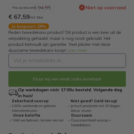
€ 94,95
Niet op voorraad
Prijs op bol.com
€ 67,59
Incl. btw
Je bespaart 29%
Reden tweedekans product? Dit product is een keer uit de
verpakking gehaald, maar is nog nooit gebruikt. Het
product behoudt zijn garantie. Veel plezier met deze
duurzame tweedekans koop!
Lees meer
...
Stuur mij een email zodra leverbaar
Op werkdagen vóór 17:00u besteld. Volgende dag
in huis!
Zekerheid voorop
Niet goed? Geld terug!
100% werkende en geteste
Je kunt producten tot 30 dagen
internetretouren
retour sturen
Onze belofte
Duurzaam
Wat we beloven, komen we na!
Duurzaamheid voorop =
tweedekans