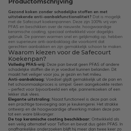
Productomschrijving
Gezond koken zonder schadelijke stoffen en met
uitstekende anti-aanbakfunctionaliteit?
Dat is mogelijk
met de Safecourt koekenpannen. Deze zijn 100% vrij van
PFAS en beschikken over de nieuwste, hoogwaardige
keramische coating, speciaal ontwikkeld voor dagelijks
gebruik. De pannen warmen snel en gelijkmatig op, hebben
een superieure anti-aanbaklaag die voorkomt dat
gerechten aanbakken en zijn gemakkelijk schoon te maken.
Waarom kiezen voor de Safecourt
Koekenpan?
Volledig PFAS-vrij:
Deze pan bevat geen PFAS of andere
schadelijke stoffen die in je voedsel kunnen belanden. Dit
maakt het veiliger voor jou, je gezin en het milieu.
Anti-aanbaklaag:
Voedsel glijdt gemakkelijk uit de pan en
het schoonmaakproces is simpel. Geen aangekoekte resten
– perfect voor bijvoorbeeld een eitje, pannenkoeken of een
lekker stuk vlees.
Elegante uitstraling:
Naast functioneel is deze pan ook
een prachtige toevoeging aan je keukengerei. Het strakke
ontwerp en de hoogwaardige afwerking maken deze pan
tot een ware blikvanger.
De top keramische coating beschikbaar:
Ontwikkeld als
een veilig alternatief voor Teflon en bevat dus géén PFAS. In
onafhankelijke onderzoeken blijft hij meer dan twee keer zo