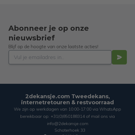
Abonneer je op onze
nieuwsbrief
Blijf op de hoogte van onze laatste acties!
2dekansje.com Tweedekans,
internetretouren & restvoorraad
We zijn op werkdagen van 10:00-17:00 via WhatsApp
bereikbaar op: +31(0)850188314 of mail ons via
info@2dekansje.com
Schoterhoek 33