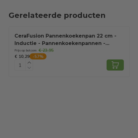
Gerelateerde producten
CeraFusion Pannenkoekenpan 22 cm -
Inductie - Pannenkoekenpannen -
€ 23,95
Pannekoekenpan - Pancake Pan - Crepe
Prijs op bol.com
P
€ 10,29
€
-
57
%
Pan