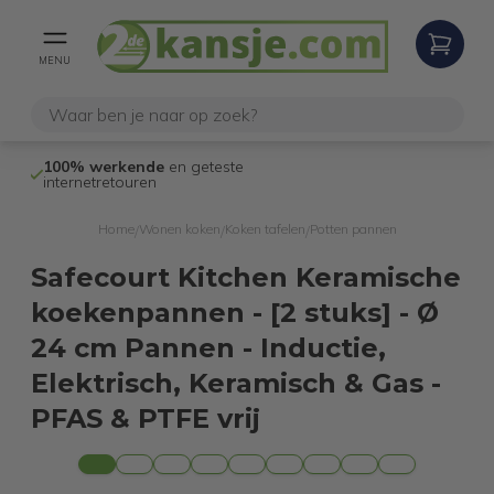
MENU
100% werkende
en geteste
Niet goed,
gel
internetretouren
Home
Wonen koken
Koken tafelen
Potten pannen
/
/
/
Safecourt Kitchen Keramische
koekenpannen - [2 stuks] - Ø
24 cm Pannen - Inductie,
Elektrisch, Keramisch & Gas -
PFAS & PTFE vrij