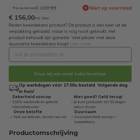
€ 189,99
Niet op voorraad
Prijs op bol.com
€ 156,00
Incl. btw
Reden tweedekans product? Dit product is een keer uit de
verpakking gehaald, maar is nog nooit gebruikt. Het
product behoudt zijn garantie. Veel plezier met deze
duurzame tweedekans koop!
Lees meer
...
Stuur mij een email zodra leverbaar
Op werkdagen vóór 17:00u besteld. Volgende dag
in huis!
Zekerheid voorop
Niet goed? Geld terug!
100% werkende en geteste
Je kunt producten tot 30 dagen
internetretouren
retour sturen
Onze belofte
Duurzaam
Wat we beloven, komen we na!
Duurzaamheid voorop =
tweedekans
Productomschrijving