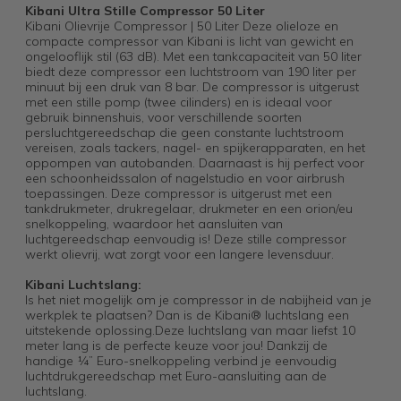
Kibani Ultra Stille Compressor 50 Liter
Kibani Olievrije Compressor | 50 Liter Deze olieloze en
compacte compressor van Kibani is licht van gewicht en
ongelooflijk stil (63 dB). Met een tankcapaciteit van 50 liter
biedt deze compressor een luchtstroom van 190 liter per
minuut bij een druk van 8 bar. De compressor is uitgerust
met een stille pomp (twee cilinders) en is ideaal voor
gebruik binnenshuis, voor verschillende soorten
persluchtgereedschap die geen constante luchtstroom
vereisen, zoals tackers, nagel- en spijkerapparaten, en het
oppompen van autobanden. Daarnaast is hij perfect voor
een schoonheidssalon of nagelstudio en voor airbrush
toepassingen. Deze compressor is uitgerust met een
tankdrukmeter, drukregelaar, drukmeter en een orion/eu
snelkoppeling, waardoor het aansluiten van
luchtgereedschap eenvoudig is! Deze stille compressor
werkt olievrij, wat zorgt voor een langere levensduur.
Kibani Luchtslang:
Is het niet mogelijk om je compressor in de nabijheid van je
werkplek te plaatsen? Dan is de Kibani® luchtslang een
uitstekende oplossing.Deze luchtslang van maar liefst 10
meter lang is de perfecte keuze voor jou! Dankzij de
handige ¼” Euro-snelkoppeling verbind je eenvoudig
luchtdrukgereedschap met Euro-aansluiting aan de
luchtslang.