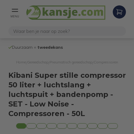
MENU
100% werken
Duurzaam =
tweedekans
internetretoure
Home
Gereedschap
Pneumatisch gereedschap
Compressoren
/
/
/
Kibani Super stille compressor
50 liter + luchtslang +
luchtspuit + bandenpomp -
SET - Low Noise -
Compressoren - 50L