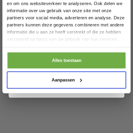
en om ons websiteverkeer te analyseren. Ook delen we
EAN
8719632287667
informatie over uw gebruik van onze site met onze
partners voor social media, adverteren en analyse. Deze
SKU
9721055565576
partners kunnen deze gegevens combineren met andere
informatie die u aan ze heeft verstrekt of die ze hebben
Laat ons weten wanneer je jarig bent
Gerelateerde producten
verzameld op basis van uw gebruik van hun services.
Pak € 5,- korting
Persluchtset 3 delig
Alles toestaan
€ 42,99
Door je aan te melden ga je akkoord met het ontvangen van promoties en
€
andere commerciële berichten van 2dekansje. Je gaat ook akkoord met
ons
Privacybeleid
. Je kunt je op elk moment weer afmelden.
Aanpassen