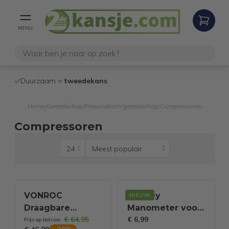
MENU
100% werken
Duurzaam =
tweedekans
internetretoure
Home
Gereedschap
Pneumatisch gereedschap
Compressoren
/
/
/
Compressoren
VONROC
Stanley
NIEUW
Draagbare
Manometer voor
€ 64,95
€ 6,99
Compressor –
reduceerventiel
Prijs op bol.com