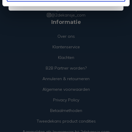
+31 85 018 83 14
info@2dekansje.com
@2dekansje_com
Informatie
Over ons
Klantenservice
Klachten
B2B Partner worden?
Annuleren & retourneren
Algemene voorwaarden
Privacy Policy
Betaalmethoden
Tweedekans product condities
Aanmelden als leverancier bij 2dekansje.com