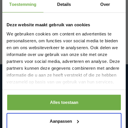
Toestemming
Details
Over
Abonneer je op onze
Schrijf je in en ontvang
direct € 5,-
welkomskorting
.
nieuwsbrief
Deze website maakt gebruik van cookies
Bij 2dekansje.com profiteer je van
Blijf op de hoogte van onze laatste acties!
kortingen tot wel 70%.
We gebruiken cookies om content en advertenties te
personaliseren, om functies voor social media te bieden
en om ons websiteverkeer te analyseren. Ook delen we
informatie over uw gebruik van onze site met onze
partners voor social media, adverteren en analyse. Deze
partners kunnen deze gegevens combineren met andere
informatie die u aan ze heeft verstrekt of die ze hebben
2dekansje.com Tweedekans,
Laat ons weten wanneer je jarig bent
internetretouren & restvoorraad
verzameld op basis van uw gebruik van hun services.
We zijn op werkdagen van 10:00-17:00 via WhatsApp
bereikbaar op: +31(0)850188314 of mail ons via
Pak € 5,- korting
info@2dekansje.com
Alles toestaan
Schoterhoek 33
Door je aan te melden ga je akkoord met het ontvangen van promoties en
2441 LC
andere commerciële berichten van 2dekansje. Je gaat ook akkoord met
Nieuwveen, Nederland
ons
Privacybeleid
. Je kunt je op elk moment weer afmelden.
Aanpassen
+31 85 018 83 14