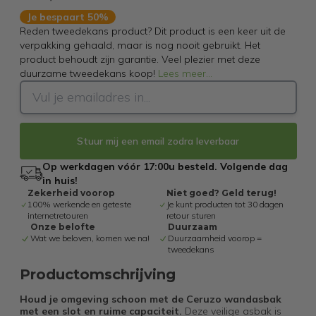
Je bespaart 50%
Reden tweedekans product? Dit product is een keer uit de
verpakking gehaald, maar is nog nooit gebruikt. Het
product behoudt zijn garantie. Veel plezier met deze
duurzame tweedekans koop!
Lees meer
...
Stuur mij een email zodra leverbaar
Op werkdagen vóór 17:00u besteld. Volgende dag
in huis!
Zekerheid voorop
Niet goed? Geld terug!
100% werkende en geteste
Je kunt producten tot 30 dagen
internetretouren
retour sturen
Onze belofte
Duurzaam
Wat we beloven, komen we na!
Duurzaamheid voorop =
tweedekans
Productomschrijving
Houd je omgeving schoon met de Ceruzo wandasbak
met een slot en ruime capaciteit.
Deze veilige asbak is