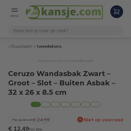
MENU
100% werkende
en geteste
ns
internetretouren
Home
Huis tuin
Tuin
Tuindecoratie
/
/
/
Ceruzo Wandasbak Zwart –
Groot – Slot – Buiten Asbak –
32 x 26 x 8.5 cm
€ 24,99
Niet op voorraad
Prijs op bol.com
€ 12,49
Incl. btw