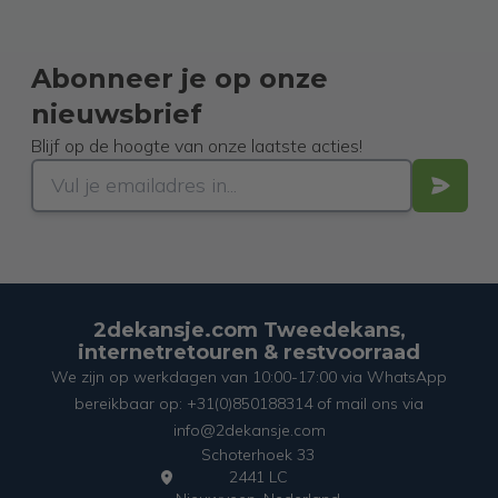
Abonneer je op onze
nieuwsbrief
Blijf op de hoogte van onze laatste acties!
2dekansje.com Tweedekans,
internetretouren & restvoorraad
We zijn op werkdagen van 10:00-17:00 via WhatsApp
bereikbaar op: +31(0)850188314 of mail ons via
info@2dekansje.com
Schoterhoek 33
2441 LC