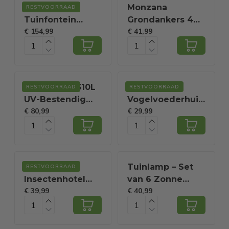
Coast
Monzana
RESTVOORRAAD
Tuinfontein
Grondankers 4
€ 154,99
€ 41,99
Waterfontein
Stuks 42,5cm –
met Elektrische
met 4
Pomp -
Spanbanden -
Dennenhout - 60
Verzinkt staal
cm x 57 cm x 117
Opbergbox 310L
Coast
RESTVOORRAAD
RESTVOORRAAD
cm
UV-Bestendig
Vogelvoederhuisje
€ 80,99
€ 29,99
Weerbestendig
- Hangbaar - 2
Wielen Tuinbox
Buizen - Metaal -
Rotan-look
16 x 28 cm
Antraciet
Cadoca
Tuinlamp – Set
RESTVOORRAAD
Insectenhotel
van 6 Zonne
€ 39,99
€ 40,99
nestkastje
energie
30,5x9,5x31cm
8,6x8x6x38cm
Prikstok - Zwart