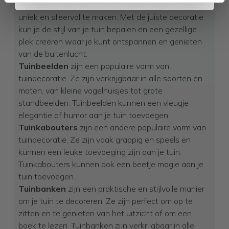
Tuindecoratie
is een geweldige manier om je tuin
uniek en sfeervol te maken. Met de juiste decoratie
kun je de stijl van je tuin bepalen en een gezellige
plek creëren waar je kunt ontspannen en genieten
van de buitenlucht.
Tuinbeelden
zijn een populaire vorm van
tuindecoratie. Ze zijn verkrijgbaar in alle soorten en
maten, van kleine vogelhuisjes tot grote
standbeelden. Tuinbeelden kunnen een vleugje
elegantie of humor aan je tuin toevoegen.
Tuinkabouters
zijn een andere populaire vorm van
tuindecoratie. Ze zijn vaak grappig en speels en
kunnen een leuke toevoeging zijn aan je tuin.
Tuinkabouters kunnen ook een beetje magie aan je
tuin toevoegen.
Tuinbanken
zijn een praktische en stijlvolle manier
om je tuin te decoreren. Ze zijn perfect om op te
zitten en te genieten van het uitzicht of om een
boek te lezen. Tuinbanken zijn verkrijgbaar in alle