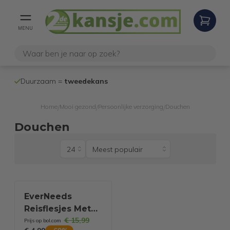
MENU
100% werken
Duurzaam =
tweedekans
internetretoure
Home
Mooi gezond
Persoonlijke verzorging
Douchen
/
/
/
Douchen
EverNeeds
Reisflesjes Met
€ 15,99
Etui - Navulbaar -
Prijs op bol.com