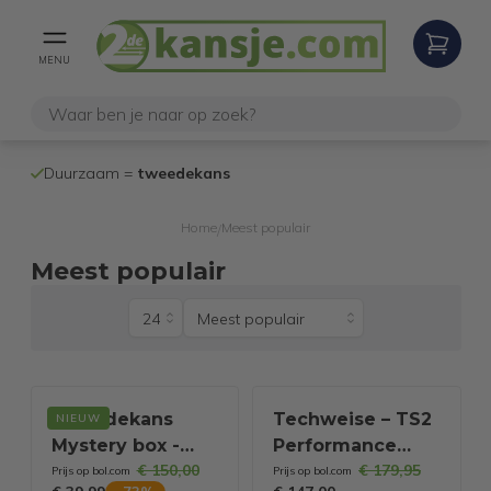
MENU
100% werken
Duurzaam =
tweedekans
internetretoure
Home
Meest populair
/
Meest populair
Tweedekans
Techweise – TS2
NIEUW
Mystery box -
Performance
€ 150,00
€ 179,95
t.w.v 150 euro
Stoomreiniger –
Prijs op bol.com
Prijs op bol.com