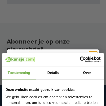
Abonneer je op onze
nieuwsbrief
Blijf op de hoogte van onze laatste acties!
Hi Koopjesjager 👋
Toestemming
Details
Over
Schrijf je in en ontvang
direct € 5,-
welkomskorting
.
Deze website maakt gebruik van cookies
Bij 2dekansje.com profiteer je van
2dekansje.com Tweedekans,
kortingen tot wel 70%.
We gebruiken cookies om content en advertenties te
internetretouren & restvoorraad
personaliseren, om functies voor social media te bieden
We zijn op werkdagen van 10:00-17:00 via WhatsApp