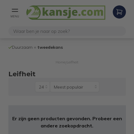
MENU
100% werken
Duurzaam =
tweedekans
internetretoure
Home
Leifheit
/
Leifheit
Er zijn geen producten gevonden. Probeer een
andere zoekopdracht.