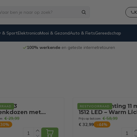
K
 & Sport
Elektronica
Mooi & Gezond
Auto & Fiets
Gereedschap
100% werkende
en geteste internetretouren
ok - 3
Kerstverlichting 11 
RRAAD
RESTVOORRAAD
enkdozen met
1512 LED – Warm Lic
erlichting - 90 LEDs
Geschikt voor Binn
€ 29,99
€ 58,99
om
Prijs op bol.com
er
Buiten
€ 32,99
-
30
%
-
44
%