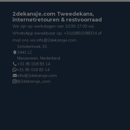
2dekansje.com Tweedekans,
internetretouren & restvoorraad
We zijn op werkdagen van 10:00-17:00 via
WhatsApp bereikbaar op: +31(0)850188314 of
mail ons via info@2dekansje.com
Schoterhoek 33
2441 LC
Nieuwveen, Nederland
+31 85 018 83 14
+31 85 018 83 14
info@2dekansje.com
@2dekansje_com