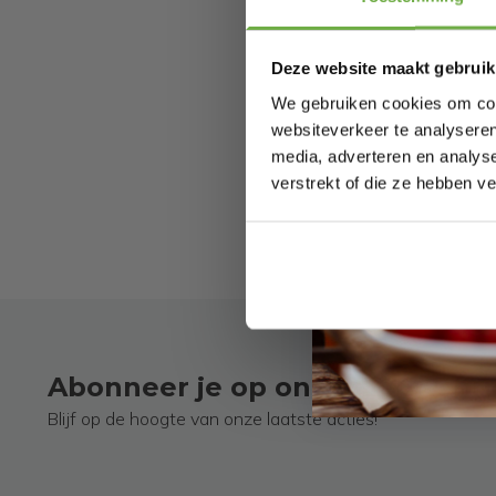
product
maar da
Of je n
Deze website maakt gebruik
Dompel 
We gebruiken cookies om cont
Advi
websiteverkeer te analyseren
Weet je
media, adverteren en analys
rechtso
verstrekt of die ze hebben v
al onze
Abonneer je op onze nieuwsbri
Blijf op de hoogte van onze laatste acties!