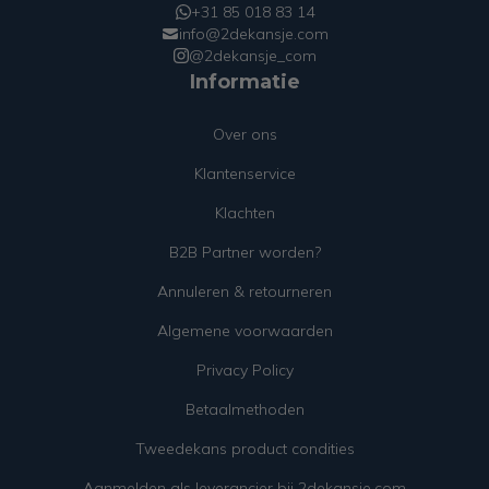
+31 85 018 83 14
info@2dekansje.com
@2dekansje_com
Informatie
Over ons
Klantenservice
Klachten
B2B Partner worden?
Annuleren & retourneren
Algemene voorwaarden
Privacy Policy
Betaalmethoden
Tweedekans product condities
Aanmelden als leverancier bij 2dekansje.com