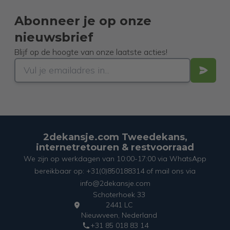
Abonneer je op onze
nieuwsbrief
Blijf op de hoogte van onze laatste acties!
2dekansje.com Tweedekans,
internetretouren & restvoorraad
We zijn op werkdagen van 10:00-17:00 via WhatsApp
bereikbaar op: +31(0)850188314 of mail ons via
info@2dekansje.com
Schoterhoek 33
2441 LC
Nieuwveen, Nederland
+31 85 018 83 14