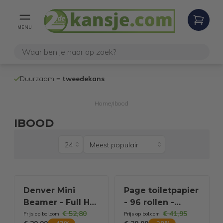
MENU
100% werken
Duurzaam =
tweedekans
internetretoure
Home
Ibood
/
IBOOD
Denver Mini
Page toiletpapier
Beamer - Full HD
- 96 rollen -
€ 52,80
€ 41,95
1080P - 175 ANSI
Compleet
Prijs op bol.com
Prijs op bol.com