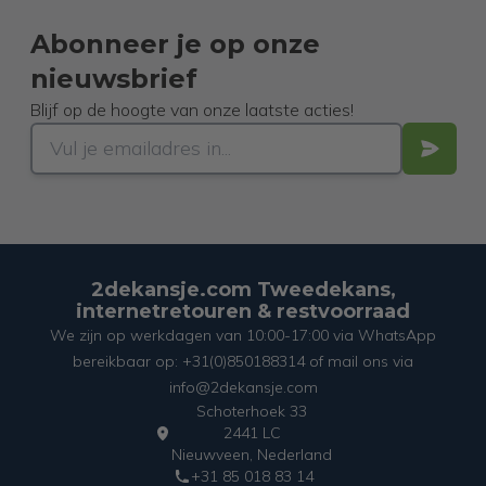
Abonneer je op onze
nieuwsbrief
Blijf op de hoogte van onze laatste acties!
2dekansje.com Tweedekans,
internetretouren & restvoorraad
We zijn op werkdagen van 10:00-17:00 via WhatsApp
bereikbaar op: +31(0)850188314 of mail ons via
info@2dekansje.com
Schoterhoek 33
2441 LC
Nieuwveen, Nederland
+31 85 018 83 14