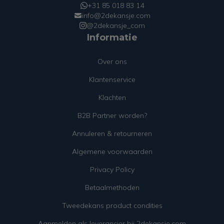
+31 85 018 83 14
info@2dekansje.com
@2dekansje_com
Informatie
Over ons
Klantenservice
Klachten
B2B Partner worden?
Annuleren & retourneren
Algemene voorwaarden
Privacy Policy
Betaalmethoden
Tweedekans product condities
Aanmelden als leverancier bij 2dekansje.com