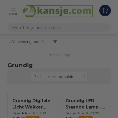
MENU
Verzending naar NL en BE
Home
Grundig
/
Grundig
Grundig Digitale
Grundig LED
Licht Wekker
Staande Lamp -
€ 39,99
€ 29,99
met 10
Vloerlamp 140cm
Prijs op bol.com
Prijs op bol.com