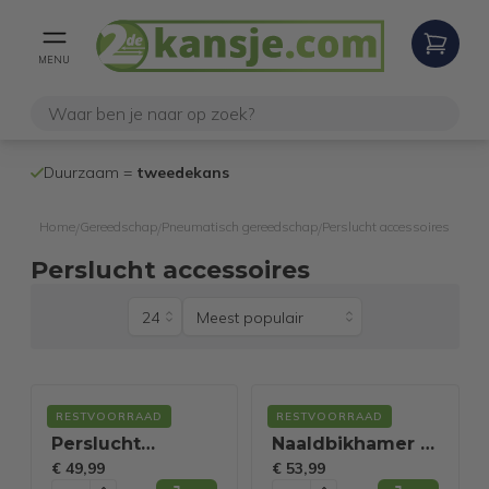
MENU
100% werken
Duurzaam =
tweedekans
internetretoure
Home
Gereedschap
Pneumatisch gereedschap
Perslucht accessoires
/
/
/
Perslucht accessoires
Monzana
Monzana
RESTVOORRAAD
RESTVOORRAAD
Perslucht
Naaldbikhamer -
€ 49,99
€ 53,99
slanghaspel 10m
Incl. Reservekop