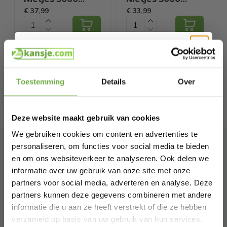
€ 37,99
€ 33,99
stuks - 25mm
stuks - 12mm
Nieten –
Nieten –
Gegalvaniseerd
Gegalvaniseerd
Hi Koopjesjager 👋
Toestemming
Details
Over
Schrijf je in en ontvang
direct € 5,-
welkomskorting
.
Deze website maakt gebruik van cookies
Bij 2dekansje.com profiteer je van
kortingen tot wel 70%.
We gebruiken cookies om content en advertenties te
personaliseren, om functies voor social media te bieden
en om ons websiteverkeer te analyseren. Ook delen we
Abonneer je op onze
informatie over uw gebruik van onze site met onze
nieuwsbrief
partners voor social media, adverteren en analyse. Deze
partners kunnen deze gegevens combineren met andere
Blijf op de hoogte van onze laatste acties!
informatie die u aan ze heeft verstrekt of die ze hebben
Laat ons weten wanneer je jarig bent
verzameld op basis van uw gebruik van hun services.