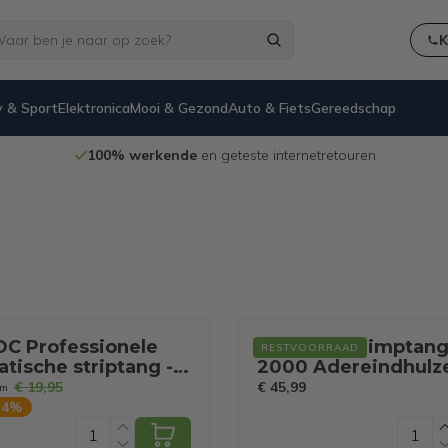
K
 & Sport
Elektronica
Mooi & Gezond
Auto & Fiets
Gereedschap
100% werkende
en geteste internetretouren
C Professionele
Monzana Krimptang
RESTVOORRAAD
tische striptang -
2000 Adereindhulze
 en isoleertang -
10mm² Opbergtas -
€ 19,95
€ 45,99
om
0-delig
54
%
oireset