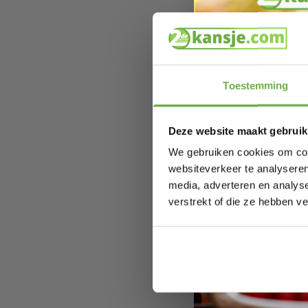
Duurza
Toestemming
keuze. 
doen, w
Voorde
Deze website maakt gebruik
Milieuvr
We gebruiken cookies om cont
Kosten
websiteverkeer te analyseren
Kwalitei
media, adverteren en analys
Prakti
verstrekt of die ze hebben v
klussen
Control
Conclus
keuze. 
product
profite
handge