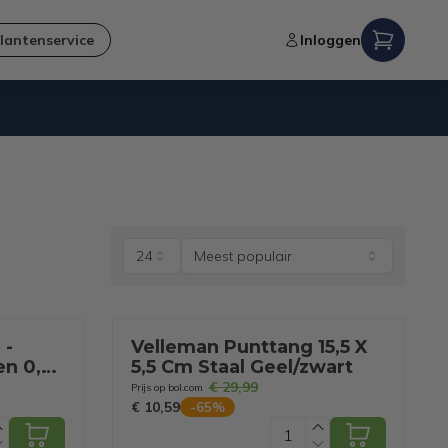
lantenservice
Inloggen
Niet goed,
geld terug
-garantie
24
Meest populair
 -
Velleman Punttang 15,5 X
n 0,25
5,5 Cm Staal Geel/zwart
 Rood
€ 29,99
Prijs op bol.com
€ 10,59
-
65
%