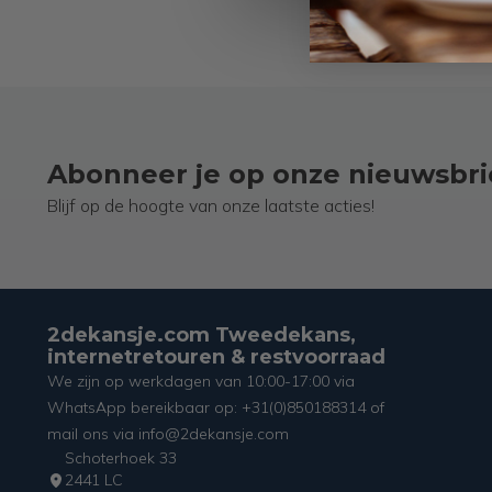
Abonneer je op onze nieuwsbri
Blijf op de hoogte van onze laatste acties!
2dekansje.com Tweedekans,
internetretouren & restvoorraad
We zijn op werkdagen van 10:00-17:00 via
WhatsApp bereikbaar op: +31(0)850188314 of
mail ons via info@2dekansje.com
Schoterhoek 33
2441 LC