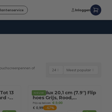
lantenservice
Inloggen
Niet goed,
geld terug
-garantie
 Touchscreenpennen of
24
Meest populair
Tot 13
STM dux 20,1 cm (7.9'') Flip
NIEUW
rd -
hoes Grijs, Rood,
sung
Transparant
€ 3,00
Prijs op bol.com
€ 0,99
-
67
%