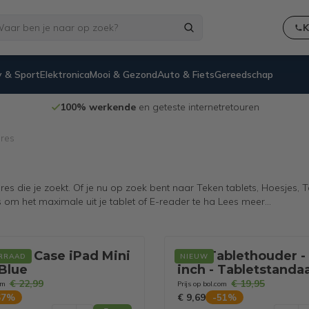
K
 & Sport
Elektronica
Mooi & Gezond
Auto & Fiets
Gereedschap
100% werkende
en geteste internetretouren
ires
es die je zoekt. Of je nu op zoek bent naar Teken tablets, Hoesjes,
om het maximale uit je tablet of E-reader te ha
Lees meer
...
blet Case iPad Mini
Luft Tablethouder - 
RRAAD
NIEUW
Blue
inch - Tabletstandaa
iPad houder - Sam
€ 22,99
€ 19,95
om
Prijs op bol.com
tablet - Statief
€ 9,69
67
%
-
51
%