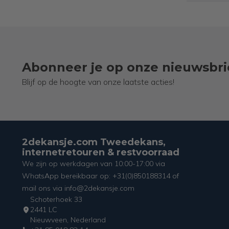
Abonneer je op onze nieuwsbri
Blijf op de hoogte van onze laatste acties!
2dekansje.com Tweedekans,
internetretouren & restvoorraad
We zijn op werkdagen van 10:00-17:00 via
WhatsApp bereikbaar op: +31(0)850188314 of
mail ons via info@2dekansje.com
Schoterhoek 33
2441 LC
Nieuwveen, Nederland