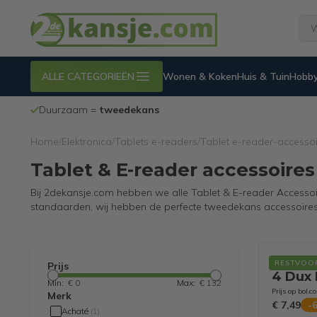
ALLE CATEGORIEËN
Wonen & Koken
Huis & Tuin
Hobby
Duurzaam =
tweedekans
Home
/
Elektronica
/
Tablets e-readers
/
Tablet e-reader-accesso
Tablet & E-reader accessoires
Bij 2dekansje.com hebben we alle Tablet & E-reader Accessoir
standaarden, wij hebben de perfecte tweedekans accessoires 
STM Ta
RESTVOO
Prijs
4 Dux 
Min:
€ 0
Max:
€ 132
Prijs op bol.c
Merk
€ 7,49
-
Achaté
(
1
)