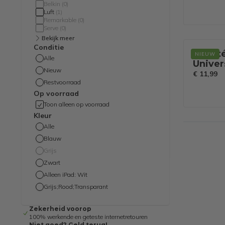
Belkin
(
0
)
Luft
(
1
)
Remarkable
(
0
)
Serve
(
0
)
Bekijk meer
Conditie
Achaté
NIEUW
Alle
Univer
Nieuw
Handde
€ 11,99
Restvoorraad
Op voorraad
Toon alleen op voorraad
Kleur
Alle
Blauw
Grijs
Zwart
Alleen iPad: Wit
Grijs;Rood;Transparant
Zekerheid voorop
100% werkende en geteste internetretouren
Niet goed? Geld terug!