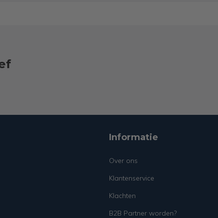
ef
Informatie
Over ons
Klantenservice
Klachten
B2B Partner worden?