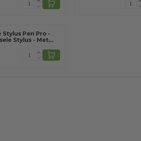
 Stylus Pen Pro -
sele Stylus - Met
tectie - Wit