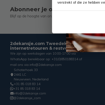
verstrekt of die ze hebben v
Abonneer je op onze nieuwsbri
Blijf op de hoogte van onze laatste acties!
2dekansje.com Tweedekans,
internetretouren & restvoorraad
We zijn op werkdagen van 10:00-17:00 via
WhatsApp bereikbaar op: +31(0)850188314 of
mail ons via info@2dekansje.com
Schoterhoek 33
2441 LC
Nieuwveen, Nederland
+31 85 018 83 14
+31 85 018 83 14
info@2dekansje.com
@2dekansje_com