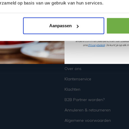
Laat ons weten wanneer
erzameld op basis van uw gebruik van hun services.
ef
Pak € 5,- k
Aanpassen
Door je aan te melden ga je akkoord met h
andere commerciële berichten van 2dekan
ons
Privacybeleid
. Je kunt je op el
Informatie
Over ons
Klantenservice
Klachten
B2B Partner worden?
Annuleren & retourneren
Algemene voorwaarden