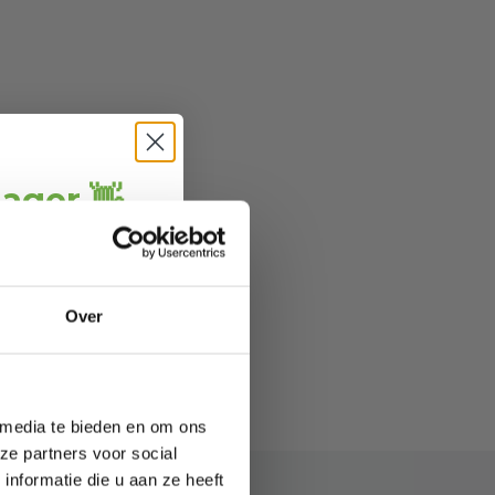
jager 👋
ang
direct € 5,-
ting
.
ofiteer je van
Over
wel 70%.
 media te bieden en om ons
ze partners voor social
nformatie die u aan ze heeft