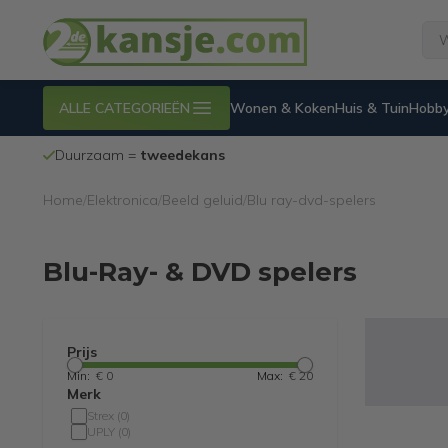
ALLE CATEGORIEËN
Wonen & Koken
Huis & Tuin
Hobby
Duurzaam =
tweedekans
Home
/
Elektronica
/
Beeld geluid
/
Blu ray-dvd-spelers
Blu-Ray- & DVD spelers
Prijs
Min:
€ 0
Max:
€ 20
Merk
Strex
(
0
)
UPLY
(
0
)