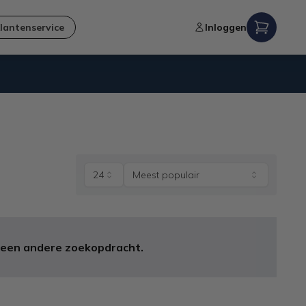
lantenservice
Inloggen
Niet goed,
geld terug
-garantie
24
Meest populair
 een andere zoekopdracht.