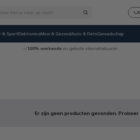
K
 & Sport
Elektronica
Mooi & Gezond
Auto & Fiets
Gereedschap
100% werkende
en geteste internetretouren
Er zijn geen producten gevonden. Probeer