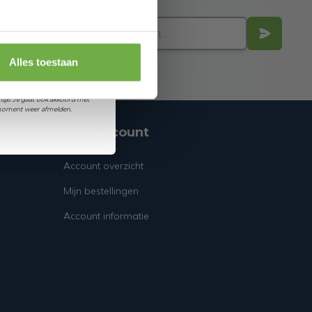
 je jarig bent
orting
Alles toestaan
et ontvangen van promoties en
sje. Je gaat ook akkoord met
k moment weer afmelden.
Mijn account
Account overzicht
Mijn bestellingen
Account informatie