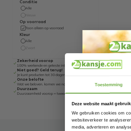
Conditie
Alle
Nieuw
Op voorraad
Toon alleen op voorraad
Kleur
Alle
Zwart
Zekerheid voorop
100% werkende en geteste internetretouren
Niet goed? Geld terug!
Je kunt producten tot 30 dagen retour sturen
Onze belofte
Wat we beloven, komen we na!
Toestemming
Duurzaam
Duurzaamheid voorop = tweedekans
Deze website maakt gebruik
We gebruiken cookies om cont
websiteverkeer te analyseren
media, adverteren en analys