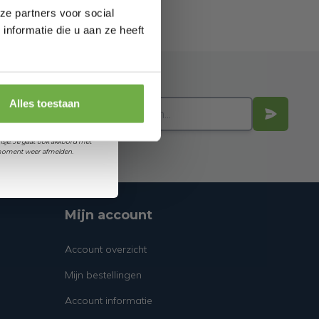
ze partners voor social
nformatie die u aan ze heeft
 je jarig bent
orting
Alles toestaan
et ontvangen van promoties en
sje. Je gaat ook akkoord met
k moment weer afmelden.
Mijn account
Account overzicht
Mijn bestellingen
Account informatie