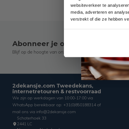
websiteverkeer te analyseren
media, adverteren en analys
verstrekt of die ze hebben v
Abonneer je op onze nieuwsbri
Blijf op de hoogte van onze laatste acties!
2dekansje.com Tweedekans,
internetretouren & restvoorraad
We zijn op werkdagen van 10:00-17:00 via
WhatsApp bereikbaar op: +31(0)850188314 of
mail ons via info@2dekansje.com
Schoterhoek 33
2441 LC