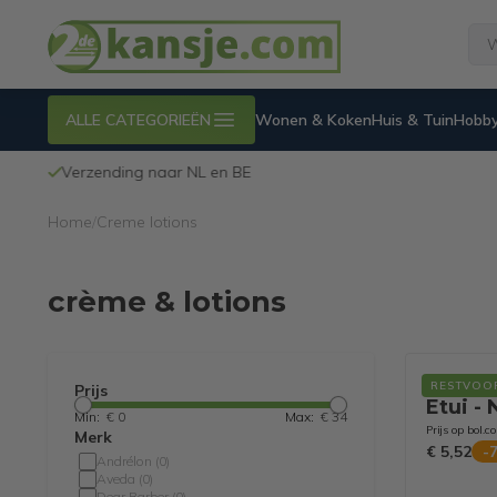
ALLE CATEGORIEËN
Wonen & Koken
Huis & Tuin
Hobby
Verzending naar NL en BE
Home
/
Creme lotions
crème & lotions
EverNe
RESTVOO
Prijs
Etui - 
Min:
€ 0
Max:
€ 34
Reisfl
Prijs op bol.c
Merk
Crème 
€ 5,52
-
Andrélon
(
0
)
Aveda
(
0
)
Dear Barber
(
0
)