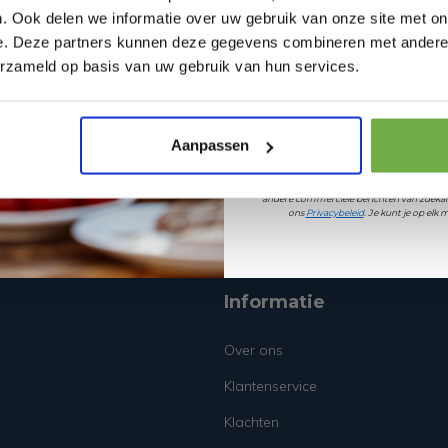
. Ook delen we informatie over uw gebruik van onze site met on
e. Deze partners kunnen deze gegevens combineren met andere i
Laat ons weten wanneer
erzameld op basis van uw gebruik van hun services.
Pak € 5,- k
Aanpassen
ef
Door je aan te melden ga je akkoord met h
andere commerciële berichten van 2dekan
ons
Privacybeleid
. Je kunt je op el
Informatie
Over ons
Klantenservice
Klachten