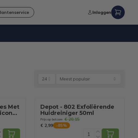
lantenservice
Inloggen
24
Meest populair
jes Met
Depot - 802 Exfoliërende
iliconen
Huidreiniger 50ml
gage -
€ 20,15
Prijs op bol.com
€ 2,99
-
85
%