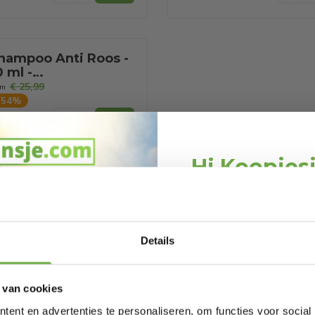
hampoo Anti Roos -
 ml -
eelverpakking
€ 25,99
om
-
54
%
Hi Koopjes
Schrijf je in en ontv
welkomskor
Bij 2dekansje.com pr
Details
kortingen tot 
 van cookies
ent en advertenties te personaliseren, om functies voor social