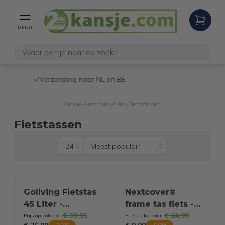
MENU
Verzending naar NL en BE
Home
Auto fiets
Fiets
Fietstassen
/
/
/
Fietstassen
Goliving Fietstas
Nextcover®
45 Liter -
frame tas fiets -
€ 39,95
€ 24,99
Dubbele
Telefoonvak met
Prijs op bol.com
Prijs op bol.com