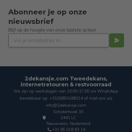
Abonneer je op onze
nieuwsbrief
Blijf op de hoogte van onze laatste acties!
2dekansje.com Tweedekans,
internetretouren & restvoorraad
We zijn op werkdagen van 10:00-17:00 via WhatsApp
bereikbaar op: +31(0)850188314 of mail ons via
info@2dekansje.com
Schoterhoek 33
2441 LC
Nieuwveen, Nederland
+31 85 018 83 14