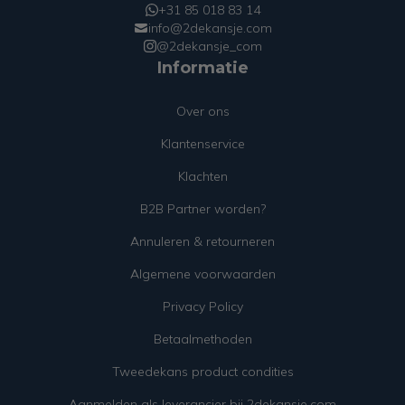
+31 85 018 83 14
info@2dekansje.com
@2dekansje_com
Informatie
Over ons
Klantenservice
Klachten
B2B Partner worden?
Annuleren & retourneren
Algemene voorwaarden
Privacy Policy
Betaalmethoden
Tweedekans product condities
Aanmelden als leverancier bij 2dekansje.com