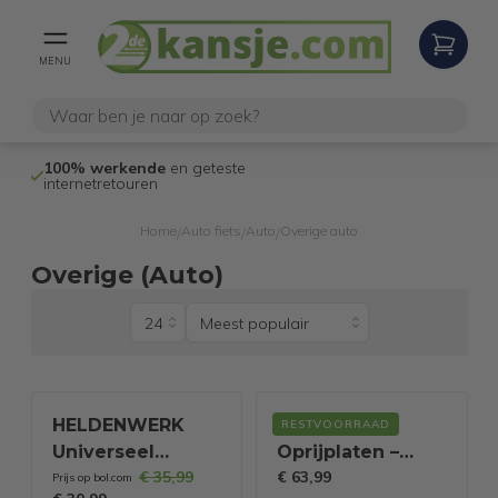
MENU
100% werkende
en geteste
Niet goed,
gel
internetretouren
Home
Auto fiets
Auto
Overige auto
/
/
/
Overige (Auto)
HELDENWERK
2 MONZANA
RESTVOORRAAD
Universeel
Oprijplaten –
€ 35,99
€ 63,99
Scheidingsrooster
Antislip
Prijs op bol.com