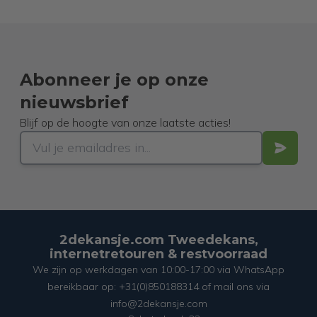
Abonneer je op onze
nieuwsbrief
Blijf op de hoogte van onze laatste acties!
2dekansje.com Tweedekans,
internetretouren & restvoorraad
We zijn op werkdagen van 10:00-17:00 via WhatsApp
bereikbaar op: +31(0)850188314 of mail ons via
info@2dekansje.com