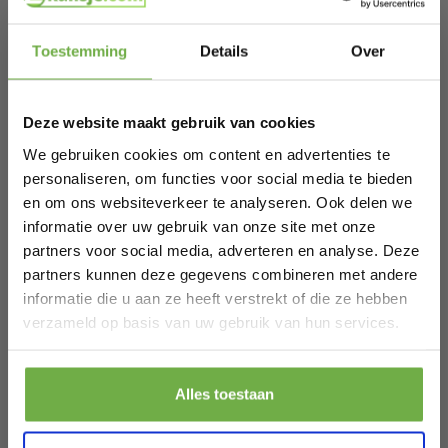
Hi Koopjesjager 👋
Toestemming
Details
Over
Schrijf je in en ontvang
direct € 5,-
welkomskorting
.
Deze website maakt gebruik van cookies
Bij 2dekansje.com profiteer je van
kortingen tot wel 70%.
We gebruiken cookies om content en advertenties te
personaliseren, om functies voor social media te bieden
en om ons websiteverkeer te analyseren. Ook delen we
informatie over uw gebruik van onze site met onze
partners voor social media, adverteren en analyse. Deze
partners kunnen deze gegevens combineren met andere
informatie die u aan ze heeft verstrekt of die ze hebben
Laat ons weten wanneer je jarig bent
verzameld op basis van uw gebruik van hun services.
Pak € 5,- korting
Alles toestaan
Door je aan te melden ga je akkoord met het ontvangen van promoties en
andere commerciële berichten van 2dekansje. Je gaat ook akkoord met