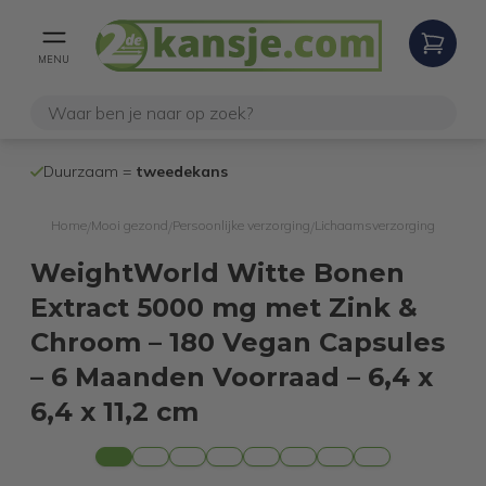
MENU
100% werken
Duurzaam =
tweedekans
internetretoure
Home
Mooi gezond
Persoonlijke verzorging
Lichaamsverzorging
/
/
/
WeightWorld Witte Bonen
Extract 5000 mg met Zink &
Chroom – 180 Vegan Capsules
– 6 Maanden Voorraad – 6,4 x
6,4 x 11,2 cm