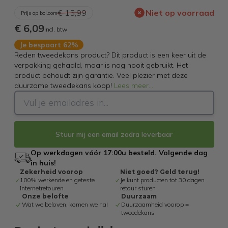
€ 15,99
Niet op voorraad
Prijs op bol.com
€ 6,09
Incl. btw
Je bespaart 62%
Reden tweedekans product? Dit product is een keer uit de
verpakking gehaald, maar is nog nooit gebruikt. Het
product behoudt zijn garantie. Veel plezier met deze
duurzame tweedekans koop!
Lees meer
...
Stuur mij een email zodra leverbaar
Op werkdagen vóór 17:00u besteld. Volgende dag
in huis!
Zekerheid voorop
Niet goed? Geld terug!
100% werkende en geteste
Je kunt producten tot 30 dagen
internetretouren
retour sturen
Onze belofte
Duurzaam
Wat we beloven, komen we na!
Duurzaamheid voorop =
tweedekans