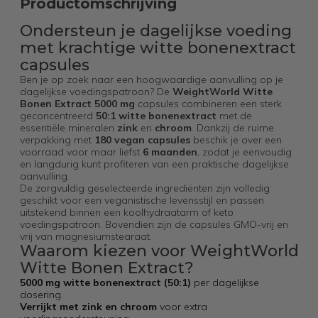
Productomschrijving
Ondersteun je dagelijkse voeding
met krachtige witte bonenextract
capsules
Ben je op zoek naar een hoogwaardige aanvulling op je
dagelijkse voedingspatroon? De
WeightWorld Witte
Bonen Extract 5000 mg
capsules combineren een sterk
geconcentreerd
50:1 witte bonenextract
met de
essentiële mineralen
zink
en
chroom
. Dankzij de ruime
verpakking met
180 vegan capsules
beschik je over een
voorraad voor maar liefst
6 maanden
, zodat je eenvoudig
en langdurig kunt profiteren van een praktische dagelijkse
aanvulling.
De zorgvuldig geselecteerde ingrediënten zijn volledig
geschikt voor een veganistische levensstijl en passen
uitstekend binnen een koolhydraatarm of keto
voedingspatroon. Bovendien zijn de capsules GMO-vrij en
vrij van magnesiumstearaat.
Waarom kiezen voor WeightWorld
Witte Bonen Extract?
5000 mg witte bonenextract (50:1)
per dagelijkse
dosering.
Verrijkt met zink en chroom
voor extra