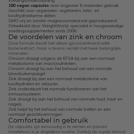
voedingsondersteuning.
180 vegan capsules
voor ongeveer 6 maanden gebruik.
Geschikt voor veganisten, vegetariërs, keto- en
koolhydraatarme diëten.
GMO-vrij en zonder magnesiumstearaat geproduceerd.
Ontwikkeld door WeightWorld, specialist in hoogwaardige
voedingssupplementen sinds 2006.
De voordelen van zink en chroom
Deze formule bevat niet alleen geconcentreerd witte
bonenextract, maar is tevens verrijkt met twee belangrijke
mineralen.
Chroom draagt volgens de EFSA bij aan een normaal
metabolisme van macronutriënten.
Chroom draagt bij aan het behoud van een normale
bloedsuikerspiegel.
Zink draagt bij aan een normaal metabolisme van
koolhydraten en vetzuren.
Zink ondersteunt het normale functioneren van het
immuunsysteem.
Zink draagt bij aan het behoud van normale huid, haar en
nagels.
Zink helpt bij het behoud van normale botten en een
normaal gezichtsvermogen.
Comfortabel in gebruik
De capsules zijn eenvoudig in te nemen en passen
moeiteloos in je dagelijkse routine. Dankzij de royale inhoud