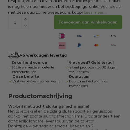
restpartij van een leverancier van 2dekansje.com. Dit artikel
is nog helemaal nieuw en behoudt zijn garantie. Veel plezier
met deze duurzame tweedekans koop!
Lees meer
...
Toevoegen aan winkelwagen
3-5 werkdagen levertijd
Zekerheid voorop
Niet goed? Geld terug!
100% werkende en geteste
Je kunt producten tot 30 dagen
internetretouren
retour sturen
Onze belofte
Duurzaam
Wat we beloven, komen we na!
Duurzaamheid voorop =
tweedekans
Productomschrijving
Wc-bril met zacht sluitingsmechanisme
!
Het toiletdeksel en de zitting sluiten zacht en geruisloos
dankzij het zachte sluitingsmechanisme. Dit garandeert een
aanzienlijk langere levensduur van de toiletbril.
Dankzij de 4 bevestigingsmogelijkheden en 2