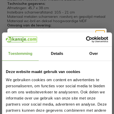
Technische gegevens:
Afmetingen: 45,7 x 38 cm
Instelbare scharnierafstand: 10,5 - 21 cm
Materiaal metalen scharnieren: roestvrij en gepolijst metaal
Materiaal wc-bril en deksel hoogwaardige MDF
Omvang van de levering:
1 x toiletdeksel, motief naar keuze
Montagemateriaal
Montage-instructie
Hi Koopjesjager 👋
Specificaties
Toestemming
Details
Over
Schrijf je in en ontvang
direct € 5,-
Artikelnummer
109402
welkomskorting
.
EAN
4251779111091
Deze website maakt gebruik van cookies
Bij 2dekansje.com profiteer je van
kortingen tot wel 70%.
We gebruiken cookies om content en advertenties te
SKU
143313089
personaliseren, om functies voor social media te bieden
en om ons websiteverkeer te analyseren. Ook delen we
Gerelateerde producten
informatie over uw gebruik van onze site met onze
partners voor social media, adverteren en analyse. Deze
partners kunnen deze gegevens combineren met andere