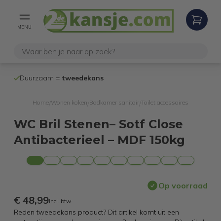
MENU
100% werken
Duurzaam =
tweedekans
internetretoure
Home
Wonen koken
Badkamer sanitair
Toilet accessoires
/
/
/
WC Bril Stenen– Sotf Close
Antibacterieel – MDF 150kg
Op voorraad
€ 48,99
Incl. btw
Reden tweedekans product? Dit artikel komt uit een