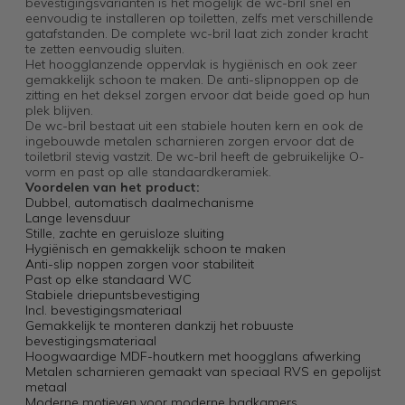
bevestigingsvarianten is het mogelijk de wc-bril snel en
eenvoudig te installeren op toiletten, zelfs met verschillende
gatafstanden. De complete wc-bril laat zich zonder kracht
te zetten eenvoudig sluiten.
Het hoogglanzende oppervlak is hygiënisch en ook zeer
gemakkelijk schoon te maken. De anti-slipnoppen op de
zitting en het deksel zorgen ervoor dat beide goed op hun
plek blijven.
De wc-bril bestaat uit een stabiele houten kern en ook de
ingebouwde metalen scharnieren zorgen ervoor dat de
toiletbril stevig vastzit. De wc-bril heeft de gebruikelijke O-
vorm en past op alle standaardkeramiek.
Voordelen van het product:
Dubbel, automatisch daalmechanisme
Lange levensduur
Stille, zachte en geruisloze sluiting
Hygiënisch en gemakkelijk schoon te maken
Anti-slip noppen zorgen voor stabiliteit
Past op elke standaard WC
Stabiele driepuntsbevestiging
Incl. bevestigingsmateriaal
Gemakkelijk te monteren dankzij het robuuste
bevestigingsmateriaal
Hoogwaardige MDF-houtkern met hoogglans afwerking
Metalen scharnieren gemaakt van speciaal RVS en gepolijst
metaal
Moderne motieven voor moderne badkamers