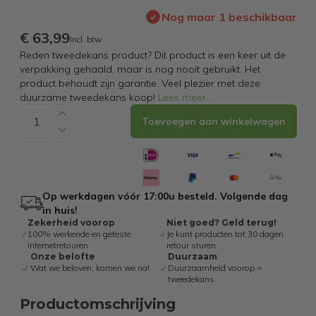
Nog maar 1 beschikbaar
€ 63,99
Incl. btw
Reden tweedekans product? Dit product is een keer uit de
verpakking gehaald, maar is nog nooit gebruikt. Het
product behoudt zijn garantie. Veel plezier met deze
duurzame tweedekans koop!
Lees meer
...
Toevoegen aan winkelwagen
Op werkdagen vóór 17:00u besteld. Volgende dag
in huis!
Zekerheid voorop
Niet goed? Geld terug!
100% werkende en geteste
Je kunt producten tot 30 dagen
internetretouren
retour sturen
Onze belofte
Duurzaam
Wat we beloven, komen we na!
Duurzaamheid voorop =
tweedekans
Productomschrijving