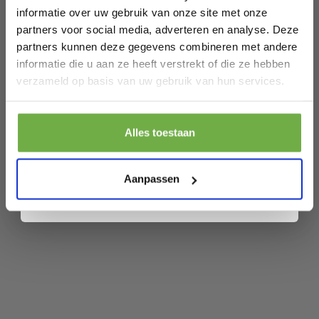
informatie over uw gebruik van onze site met onze
SKU
9721055565206
partners voor social media, adverteren en analyse. Deze
partners kunnen deze gegevens combineren met andere
informatie die u aan ze heeft verstrekt of die ze hebben
Gerelateerde producten
Laat ons weten wanneer je jarig bent
verzameld op basis van uw gebruik van hun services.
VONROC Vloerventilator - 3 snelheden –
Pak € 5,- korting
Alles toestaan
incl. afstandsbediening - timer -
€ 51,99
€
verstelbaar in 3 hoogtes - wit
Door je aan te melden ga je akkoord met het ontvangen van promoties en
andere commerciële berichten van 2dekansje. Je gaat ook akkoord met
ons
Privacybeleid
. Je kunt je op elk moment weer afmelden.
Aanpassen