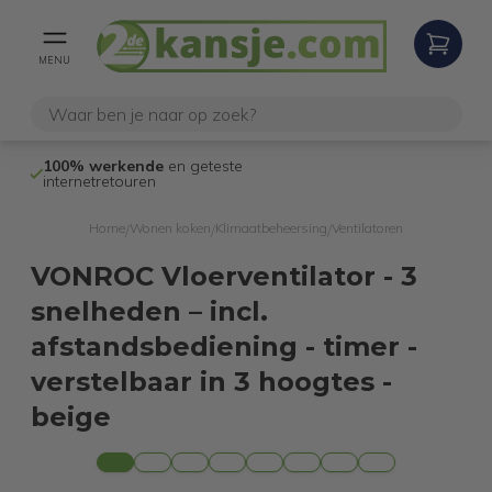
MENU
100% werkende
en geteste
Niet goed,
gel
internetretouren
Home
Wonen koken
Klimaatbeheersing
Ventilatoren
/
/
/
VONROC Vloerventilator - 3
snelheden – incl.
afstandsbediening - timer -
verstelbaar in 3 hoogtes -
beige